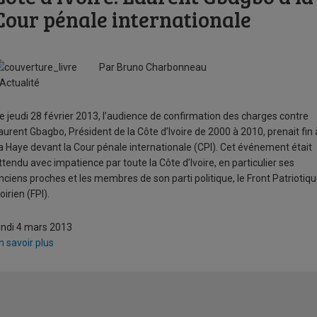
Cour pénale internationale
Par Bruno Charbonneau
'Actualité
e jeudi 28 février 2013, l’audience de confirmation des charges contre
aurent Gbagbo, Président de la Côte d’Ivoire de 2000 à 2010, prenait fin 
a Haye devant la Cour pénale internationale (CPI). Cet événement était
ttendu avec impatience par toute la Côte d’Ivoire, en particulier ses
nciens proches et les membres de son parti politique, le Front Patriotiq
voirien (FPI).
undi 4 mars 2013
n savoir plus