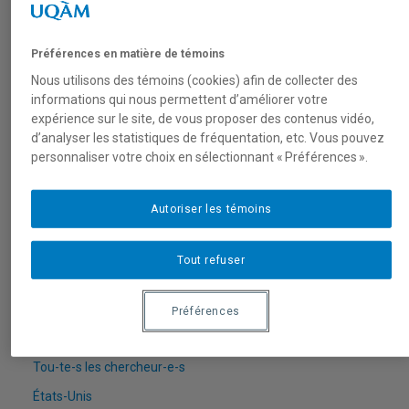
Équipe
Partenaires
Préférences en matière de témoins
Nous joindre
Nous utilisons des témoins (cookies) afin de collecter des
informations qui nous permettent d’améliorer votre
Axes de recherche
expérience sur le site, de vous proposer des contenus vidéo,
États-Unis
d’analyser les statistiques de fréquentation, etc. Vous pouvez
personnaliser votre choix en sélectionnant « Préférences ».
Centre FrancoPaix
Géopolitique
Autoriser les témoins
Moyen-Orient et Afrique du Nord
Conflits multidimensionnels
Tout refuser
Accueil
Répertoire
Préférences
Chercheur-e-s
Tou-te-s les chercheur-e-s
États-Unis