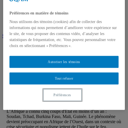
Centre FrancoPaix
Géopolitique
Préférences en matière de témoins
Moyen-Orient et Afrique du Nord
Conflits multidimensionnels
Nous utilisons des témoins (cookies) afin de collecter des
informations qui nous permettent d’améliorer votre expérience sur
le site, de vous proposer des contenus vidéo, d’analyser les
Soutenir la chaire
statistiques de fréquentation, etc. Vous pouvez personnaliser votre
choix en sélectionnant « Préférences ».
Coups d’État en Afrique : le retour de
Autoriser les témoins
l’uniforme en politique
Tout refuser
Par Bruno Charbonneau, Marc-André Boisvert, Tatiana
Smirnova, Juvence Ramasy, Eugène Le-Yotha Ngartebaye et
Préférences
Mike Jobbins
Balado de la Chaire
L’Afrique a connu cinq coups d'État en moins d’un an :
Soudan, Tchad, Burkina Faso, Mali, Guinée. Le phénomène
devient préoccupant en Afrique de l’Ouest, dans un contexte où
crise sécuritaire et populisme jettent de l’huile sur le feu.