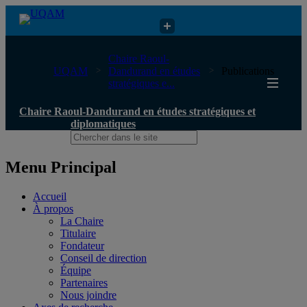
Chaire Raoul-Dandurand en études stratégiques et diplomatiques
Chaire Raoul-
UQAM
Dandurand en études
Publications
stratégiques e...
Chaire Raoul-Dandurand en études stratégiques et
diplomatiques
Menu Principal
Accueil
À propos
La Chaire
Titulaire
Fondateur
Conseil de direction
Équipe
Partenaires
Nous joindre