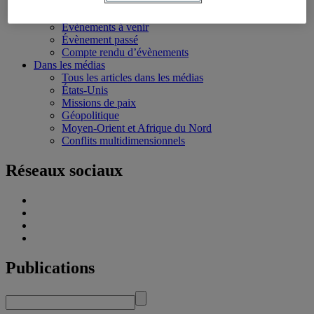
Écoles d’été
Évènements
Évènements à venir
Évènement passé
Compte rendu d’évènements
Dans les médias
Tous les articles dans les médias
États-Unis
Missions de paix
Géopolitique
Moyen-Orient et Afrique du Nord
Conflits multidimensionnels
Réseaux sociaux
Publications