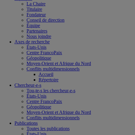
La Chaire
Titulaire
Fondateur
Conseil de direction
Équipe
Partenaires
Nous joindre
Axes de recherche
États-Unis
Centre FrancoPaix
Géopolitique
Moyen-Orient et Afrique du Nord
Conflits multidimensionnels
Accueil
Répertoire
Chercheur-e-s
Tou-te-s les chercheur-e-s
États-Unis
Centre FrancoPaix
Géopolitique
Moyen-Orient et Afrique du Nord
Conflits multidimensionnels
Publications
Toutes les publications
États-Unis