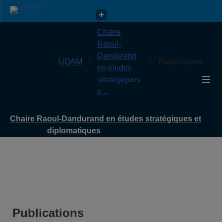
Chaire Raoul-Dandurand en études stratégiques et
Chaire
diplomatiques
Raoul-
Dandurand
UQAM
Publications
en études
stratégiques
e...
Chaire Raoul-Dandurand en études stratégiques et
diplomatiques
Publications