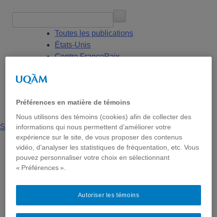
Toutes les publications
États-Unis
Centre FrancoPaix
Géopolitique
Moyen-Orient et Afrique du Nord
Conflits multidimensionnels
Préférences en matière de témoins
Nous utilisons des témoins (cookies) afin de collecter des
Soutenir la chaire
informations qui nous permettent d’améliorer votre
expérience sur le site, de vous proposer des contenus
vidéo, d’analyser les statistiques de fréquentation, etc. Vous
pouvez personnaliser votre choix en sélectionnant
Cyberincidents
« Préférences ».
géopolitiques au Canada:
Autoriser les témoins
état des lieux 2024