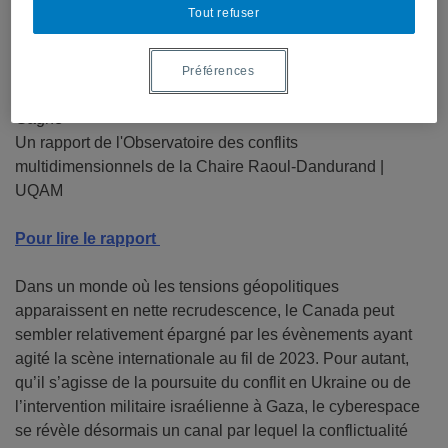
Tout refuser
Préférences
Par Frédérick Gagnon, Fanny Tan, Alexis Rapin et Danny
Gagné
Un rapport de l'Observatoire des conflits
multidimensionnels de la Chaire Raoul-Dandurand |
UQAM
Pour lire le rapport
Dans un monde où les tensions géopolitiques
apparaissent en nette recrudescence, le Canada peut
sembler relativement épargné par les évènements ayant
agité la scène internationale au fil de 2023. Pour autant,
qu’il s’agisse de la poursuite du conflit en Ukraine ou de
l’intervention militaire israélienne à Gaza, le cyberespace
se révèle désormais un canal par lequel la conflictualité