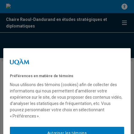
Chaire Raoul-Dandurand en études stratégiques et
diplomatiques
Dans une Europe au ralenti, la
Préférences en matière de témoins
Pologne se démarque et
Nous utilisons des témoins (cookies) afin de collecter des
aspire à devenir un acteur clé
informations qui nous permettent d’améliorer votre
expérience sur le site, de vous proposer des contenus vidéo,
d’analyser les statistiques de fréquentation, etc. Vous
pouvez personnaliser votre choix en sélectionnant
Par Alexandre Massaux
« Préférences ».
La Conversation
Autoriser les témoins