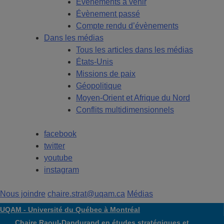
Évènements à venir
Évènement passé
Compte rendu d’évènements
Dans les médias
Tous les articles dans les médias
États-Unis
Missions de paix
Géopolitique
Moyen-Orient et Afrique du Nord
Conflits multidimensionnels
facebook
twitter
youtube
instagram
Nous joindre
chaire.strat@uqam.ca
Médias
UQAM -
Université du Québec à Montréal
Chaire Raoul-Dandurand en études stratégiques et