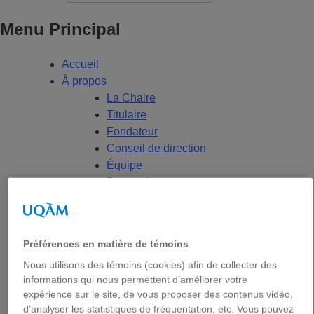
Menu Principal
Accueil
À propos
La Chaire
Titulaire
Fondateur
Conseil de direction
Équipe
Partenaires
Nous joindre
Axes de recherche
États-Unis
Préférences en matière de témoins
Centre FrancoPaix
Nous utilisons des témoins (cookies) afin de collecter des
Géopolitique
informations qui nous permettent d’améliorer votre
Moyen-Orient et Afrique du Nord
expérience sur le site, de vous proposer des contenus vidéo,
Conflits multidimensionnels
d’analyser les statistiques de fréquentation, etc. Vous pouvez