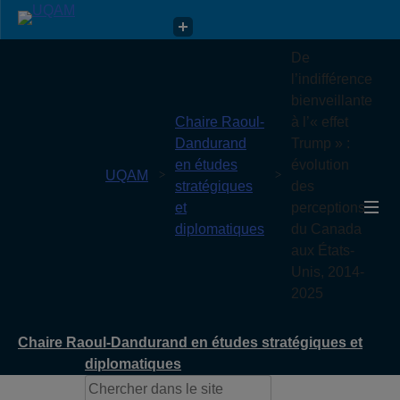
Chaire Raoul-Dandurand en études stratégiques et
De
diplomatiques
l’indifférence
bienveillante
Chaire Raoul-
à l’« effet
Dandurand
Trump » :
en études
évolution
UQAM
stratégiques
des
et
perceptions
diplomatiques
du Canada
aux États-
Unis, 2014-
2025
Chaire Raoul-Dandurand en études stratégiques et
diplomatiques