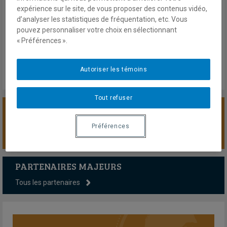
expérience sur le site, de vous proposer des contenus vidéo,
20 octobre 2021
d’analyser les statistiques de fréquentation, etc. Vous
En savoir plus
pouvez personnaliser votre choix en sélectionnant
« Préférences ».
Autoriser les témoins
Tout refuser
SOUTENIR LA CHAIRE
Préférences
PARTENAIRES MAJEURS
Tous les partenaires