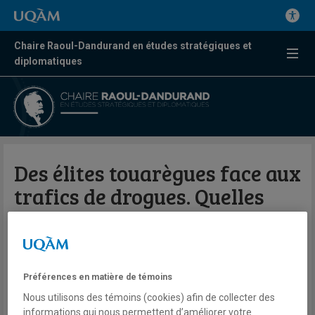
Chaire Raoul-Dandurand en études stratégiques et
diplomatiques
Des élites touarègues face aux
trafics de drogues. Quelles
recompositions morales et
sociopolitiques ?
Préférences en matière de témoins
Par Adib Bencherif
Nous utilisons des témoins (cookies) afin de collecter des
Politique africaine
informations qui nous permettent d’améliorer votre