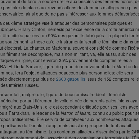
ouvement de faire la sourde oreille aux besoins des femmes noires, d
e pas faire de place aux revendications des femmes d’allégeance plus
onservatrice, ainsi que de ne pas s’intéresser aux femmes défavorisée
a deuxième stratégie vise à attaquer des personnalités politiques et
ubliques. Hillary Clinton, némésis par excellence de la droite américain
a être ciblée par environ 90% des gazouillis fabriqués : la plupart d’entr
ux soutiennent la thèse qu’elle instrumentaliserait le féminisme dans u
ut électoral. La chanteuse Madonna, souvent considérée comme l’icôn
’un féminisme décomplexé, mais non-militant, va, elle aussi, subir des
ttaques en ligne, dont environ 35% proviennent de comptes reliés à
’IRA. Et Linda Sarsour, figure de proue du mouvement de la Marche de
emmes, fera l’objet d’attaques beaucoup plus personnelles: elle sera
isée directement par plus de
2600 gazouillis
issus de 152 comptes reli
 des intérêts russes.
arsour fait, malgré elle, figure de bouc émissaire idéal : féministe
méricaine portant fièrement le voile et née de parents palestiniens aya
mmigré aux États-Unis, elle est cependant critiquée pour ses liens avec
ouis Farrakhan, le leader de la
Nation of Islam,
connu du public pour s
ropos antisémites. Elle servira de catalyseur aux nombreuses attaques
e partisans de Donald Trump, mais aussi de groupes de tout acabit
’attaquant au féminisme. Les contenus fallacieux disséminés par le G
enteront notamment de l’associer à des organisations terroristes tel l’Ét