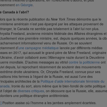
ifférents théâtres d’opérations, en Tchétchénie d’abord, et plus
écemment
en Géorgie
.
e Canada à l’abri?
lors que la récente publication du
New York Times
démontre que le
éminisme américain n’est pas épargné par les attaques provenant de
’étranger, le Canada ne semble pas totalement à l’abri lui non plus.
hrystia Freeland, ancienne ministre fédérale des Affaires étrangères et
ctuellement vice-première ministre, est, depuis quelques années, la cib
’acharnement informationnel venu de Russie. On se souvient
otamment d’
une campagne médiatique
lancée par différents médias
usses en 2017, qui accusait le grand-père de Mme Freeland, originaire
’Ukraine, d’avoir collaboré avec l’Allemagne nazie durant la Deuxième
uerre mondiale. D’autres messages au vitriol
contre la politicienne
ont
uivi depuis, lui reprochant récemment de soutenir des mouvements
’extrême droite ukrainiens. Or, Chrystia Freeland, connue pour ses
ositions très fermes à l’égard de la Russie, est aussi l’une des
rincipales architectes de la
Politique d’aide internationale féministe du
anada
. Ironie du sort, alors même que le bien-fondé de cette politique
ait l’objet de
diverses critiques
, on découvre que la Russie, elle, assum
olontiers une politique étrangère antiféministe.
1]
Position assise où l’homme a les jambes amplement écartées.