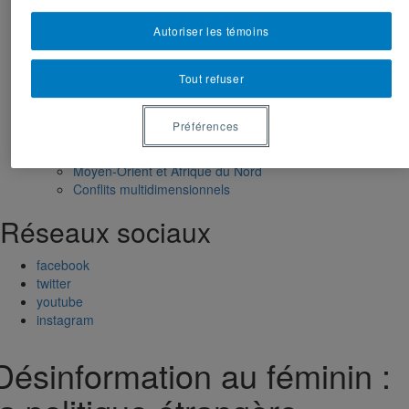
Évènements
Évènements à venir
Autoriser les témoins
Évènement passé
Compte rendu d’évènements
Dans les médias
Tout refuser
Tous les articles dans les médias
États-Unis
Préférences
Missions de paix
Géopolitique
Moyen-Orient et Afrique du Nord
Conflits multidimensionnels
Réseaux sociaux
facebook
twitter
youtube
instagram
Désinformation au féminin :