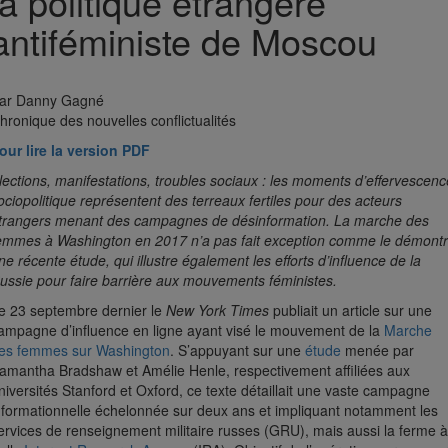
la politique étrangère
antiféministe de Moscou
ar Danny Gagné
hronique des nouvelles conflictualités
our lire la version PDF
lections, manifestations, troubles sociaux : les moments d’effervescenc
ociopolitique représentent des terreaux fertiles pour des acteurs
trangers menant des campagnes de désinformation. La marche des
emmes à Washington en 2017 n’a pas fait exception comme le démont
ne récente étude, qui illustre également les efforts d’influence de la
ussie pour faire barrière aux mouvements féministes.
e 23 septembre dernier le
New York Times
publiait un article sur une
ampagne d’influence en ligne ayant visé le mouvement de la
Marche
es femmes sur Washington
. S’appuyant sur une
étude
menée par
amantha Bradshaw et Amélie Henle, respectivement affiliées aux
niversités Stanford et Oxford, ce texte détaillait une vaste campagne
nformationnelle échelonnée sur deux ans et impliquant notamment les
ervices de renseignement militaire russes (GRU), mais aussi la ferme à