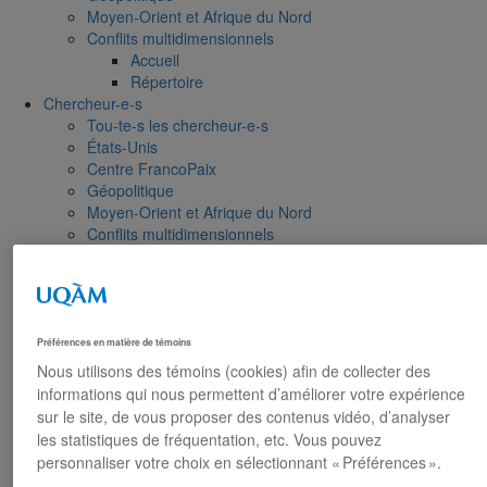
Moyen-Orient et Afrique du Nord
Conflits multidimensionnels
Accueil
Répertoire
Chercheur-e-s
Tou-te-s les chercheur-e-s
États-Unis
Centre FrancoPaix
Géopolitique
Moyen-Orient et Afrique du Nord
Conflits multidimensionnels
Publications
Toutes les publications
États-Unis
Centre FrancoPaix
Géopolitique
Préférences en matière de témoins
Moyen-Orient et Afrique du Nord
Nous utilisons des témoins (cookies) afin de collecter des
Conflits multidimensionnels
informations qui nous permettent d’améliorer votre expérience
Formation
sur le site, de vous proposer des contenus vidéo, d’analyser
Conférences personnalisées
les statistiques de fréquentation, etc. Vous pouvez
Bourses et stages
personnaliser votre choix en sélectionnant « Préférences ».
Écoles d’été