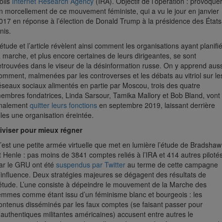
rolls
Internet Research Agency
(IRA). Objectif de l’opération : provoque
n morcellement de ce mouvement féministe, qui a vu le jour en janvier
017 en réponse à l’élection de Donald Trump à la présidence des États
nis.
’étude et l’article révèlent ainsi comment les organisations ayant planifi
a marche, et plus encore certaines de leurs dirigeantes, se sont
etrouvées dans le viseur de la désinformation russe. On y apprend auss
omment, malmenées par les controverses et les débats au vitriol sur le
éseaux sociaux alimentés en partie par Moscou, trois des quatre
embres fondatrices, Linda Sarsour, Tamika Mallory et Bob Bland, vont
inalement
quitter leurs fonctions
en septembre 2019, laissant derrière
lles une organisation éreintée.
iviser pour mieux régner
’est une petite armée virtuelle que met en lumière l’étude de Bradshaw
t Henle : pas moins de 3841 comptes reliés à l’IRA et 414 autres piloté
ar le GRU ont été
suspendus par Twitter
au terme de cette campagne
’influence. Deux stratégies majeures se dégagent des résultats de
’étude. L’une consiste à dépeindre le mouvement de la Marche des
emmes comme étant issu d’un féminisme blanc et bourgeois : les
ontenus disséminés par les faux comptes (se faisant passer pour
’authentiques militantes américaines) accusent entre autres le