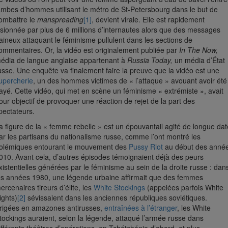
ambes d’hommes utilisant le métro de St-Petersbourg dans le but de
ombattre le
manspreading
[1]
, devient virale. Elle est rapidement
isionnée par plus de 6 millions d’internautes alors que des messages
aineux attaquant le féminisme pullulent dans les sections de
ommentaires. Or, la vidéo est originalement publiée par
In The Now,
édia de langue anglaise appartenant à
Russia Today,
un média d’État
usse. Une enquête va finalement faire la preuve que la vidéo est une
upercherie
, un des hommes victimes de « l’attaque » avouant avoir été
ayé. Cette vidéo, qui met en scène un féminisme « extrémiste », avait
our objectif de provoquer une réaction de rejet de la part des
pectateurs.
a figure de la « femme rebelle » est un épouvantail agité de longue dat
ar les partisans du nationalisme russe, comme l’ont montré les
olémiques entourant le mouvement des
Pussy Riot
au début des anné
010. Avant cela, d’autres épisodes témoignaient déjà des peurs
xistentielles générées par le féminisme au sein de la droite russe : dan
es années 1980, une légende urbaine affirmait que des femmes
ercenaires tireurs d’élite, les
White Stockings
(appelées parfois White
ights)
[2]
sévissaient dans les anciennes républiques soviétiques.
rigées en amazones antirusses,
entraînées à l’étranger
, les White
tockings auraient, selon la légende, attaqué l’armée russe dans