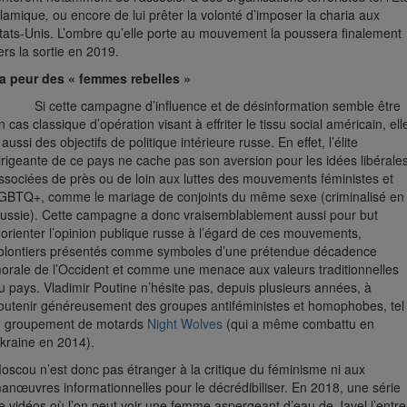
slamique
,
ou encore de lui prêter la volonté d’imposer la charia aux
tats-Unis. L’ombre qu’elle porte au mouvement la poussera finalement
ers la sortie en 2019.
a peur des « femmes rebelles »
i cette campagne d’influence et de désinformation semble être
n cas classique d’opération visant à effriter le tissu social américain, ell
 aussi des objectifs de politique intérieure russe. En effet, l’élite
irigeante de ce pays ne cache pas son aversion pour les idées libérales
ssociées de près ou de loin aux luttes des mouvements féministes et
GBTQ+, comme le mariage de conjoints du même sexe (criminalisé en
ussie). Cette campagne a donc vraisemblablement aussi pour but
’orienter l’opinion publique russe à l’égard de ces mouvements,
olontiers présentés comme symboles d’une prétendue décadence
orale de l’Occident et comme une menace aux valeurs traditionnelles
u pays. Vladimir Poutine n’hésite pas, depuis plusieurs années, à
outenir généreusement des groupes antiféministes et homophobes, tel
e groupement de motards
Night Wolves
(qui a même combattu en
kraine en 2014).
oscou n’est donc pas étranger à la critique du féminisme ni aux
anœuvres informationnelles pour le décrédibiliser. En 2018, une série
e vidéos où l’on peut voir une femme aspergeant d’eau de Javel l’entre