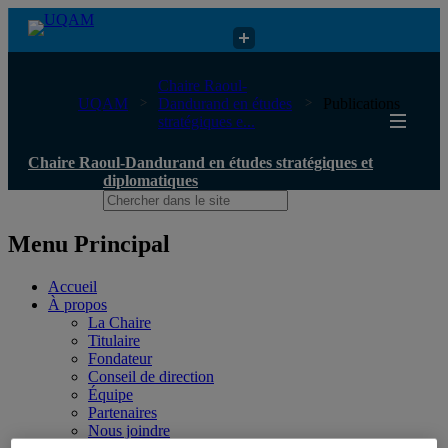
Chaire Raoul-Dandurand en études stratégiques et diplomatiques
Chaire Raoul-
UQAM
Dandurand en études
Publications
stratégiques e...
Chaire Raoul-Dandurand en études stratégiques et
diplomatiques
Menu Principal
Accueil
À propos
La Chaire
Titulaire
Fondateur
Conseil de direction
Équipe
Partenaires
Nous joindre