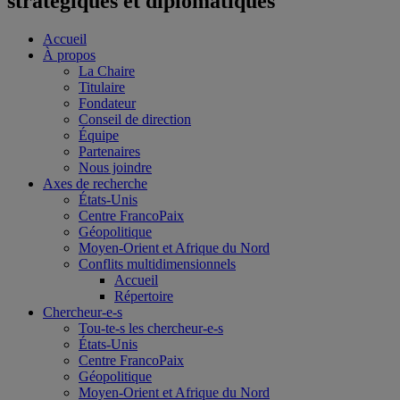
stratégiques et diplomatiques
Accueil
À propos
La Chaire
Titulaire
Fondateur
Conseil de direction
Équipe
Partenaires
Nous joindre
Axes de recherche
États-Unis
Centre FrancoPaix
Géopolitique
Moyen-Orient et Afrique du Nord
Conflits multidimensionnels
Accueil
Répertoire
Chercheur-e-s
Tou-te-s les chercheur-e-s
États-Unis
Centre FrancoPaix
Géopolitique
Moyen-Orient et Afrique du Nord