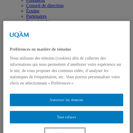
Fondateur
Conseil de direction
Équipe
Partenaires
Nous joindre
Axes de recherche
États-Unis
Centre FrancoPaix
Géopolitique
Moyen-Orient et Afrique du Nord
Préférences en matière de témoins
Conflits multidimensionnels
Nous utilisons des témoins (cookies) afin de collecter des
Accueil
Répertoire
informations qui nous permettent d’améliorer votre expérience sur
Chercheur-e-s
le site, de vous proposer des contenus vidéo, d’analyser les
Tou-te-s les chercheur-e-s
statistiques de fréquentation, etc. Vous pouvez personnaliser votre
États-Unis
choix en sélectionnant « Préférences ».
Centre FrancoPaix
Géopolitique
Moyen-Orient et Afrique du Nord
Autoriser les témoins
Conflits multidimensionnels
Publications
Toutes les publications
Tout refuser
États-Unis
Centre FrancoPaix
Géopolitique