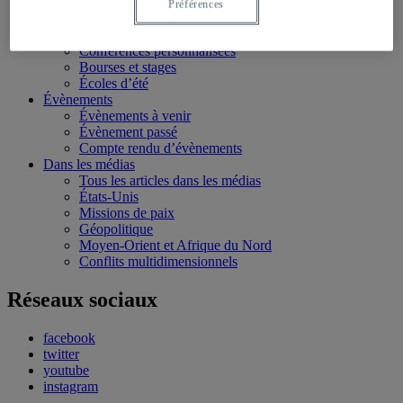
Moyen-Orient et Afrique du Nord
Préférences
Conflits multidimensionnels
Formation
Conférences personnalisées
Bourses et stages
Écoles d’été
Évènements
Évènements à venir
Évènement passé
Compte rendu d’évènements
Dans les médias
Tous les articles dans les médias
États-Unis
Missions de paix
Géopolitique
Moyen-Orient et Afrique du Nord
Conflits multidimensionnels
Réseaux sociaux
facebook
twitter
youtube
instagram