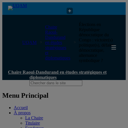
Chaire Raoul-Dandurand en études stratégiques et diplomatiques
Élections en
Chaire
République
Raoul-
démocratique du
Dandurand
Congo : victoire(s)
UQAM
en études
politique(s), défaite
stratégiques
démocratique,
et
alternance
diplomatiques
symbolique ?
Chaire Raoul-Dandurand en études stratégiques et
diplomatiques
Menu Principal
Accueil
À propos
La Chaire
Titulaire