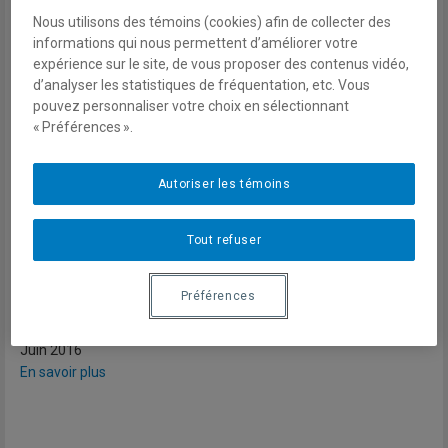
paix | Vol.1 No.6
Nous utilisons des témoins (cookies) afin de collecter des
informations qui nous permettent d’améliorer votre
expérience sur le site, de vous proposer des contenus vidéo,
Les élections présidentielles du 25
d’analyser les statistiques de fréquentation, etc. Vous
octobre 2015 se sont déroulées dans
pouvez personnaliser votre choix en sélectionnant
une atmosphère de paix, mais les
« Préférences ».
résultats soulignent des divisions régionales.
Cet article analyse ce processus électoral en se penchant sur
Autoriser les témoins
la dialectique locale/nationale.
Tout refuser
Trois problèmes clés définissent les contours de la
problématique ivoirienne au niveau local : le foncier rural, le
DDR et la question de la justice.
Préférences
Juin 2016
En savoir plus