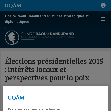
Chaire Raoul-Dandurand en études stratégiques et
diplomatiques
Élections présidentielles 2015
: intérêts locaux et
perspectives pour la paix
Par Kathleen Klaus et Patrick Anderson
Zadi Zadi
Bulletin du Centre FrancoPaix en
Préférences en matière de témoins
résolution des conflits et missions de