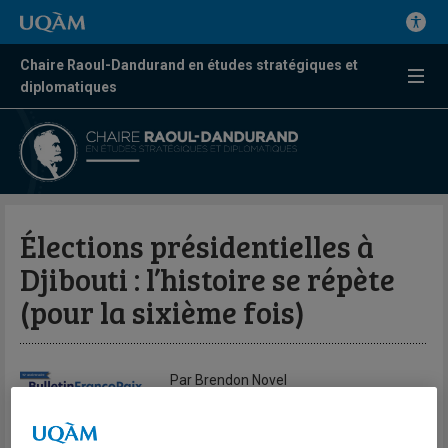
Chaire Raoul-Dandurand en études stratégiques et
diplomatiques
Élections présidentielles à
Djibouti : l’histoire se répète
(pour la sixième fois)
Par Brendon Novel
Bulletin du Centre FrancoPaix en
résolution des conflits et missions de
paix | Vol. 11 no 3