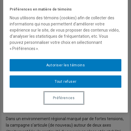
Préférences en matière de témoins
Pour lire la version PDF
Nous utilisons des témoins (cookies) afin de collecter des
informations qui nous permettent d’améliorer votre
L’élection présidentielle djiboutienne se
expérience sur le site, de vous proposer des contenus vidéo,
tiendra le 10 avril 2026. Le président Ismaël Omar Guelleh (IOG),
d’analyser les statistiques de fréquentation, etc. Vous
au pouvoir depuis 1999, y briguera un sixième mandat. L’issue du
pouvez personnaliser votre choix en sélectionnant
scrutin ne fait guère de doute. Du fait de ses 77 ans, le président
« Préférences ».
a récemment fait réviser la constitution afin d’y supprimer la
limite d’âge fixée à 75 ans.
Autoriser les témoins
Mohamed Farah Samatar « Khaireh » sera son unique
adversaire. Issu d’un petit parti d’opposition, il servira à IOG de
Tout refuser
faire-valoir. L’opposition djiboutienne — légale et illégale — n’est
plus (depuis longtemps) en mesure de défier le pouvoir d’un
Préférences
président omnipotent qui a su la diviser, la priver de ressources
et d’espace, et coopter certains de ses représentants.
Dans un environnement régional marqué par de fortes tensions,
la campagne s’articule (de nouveau) autour de deux axes