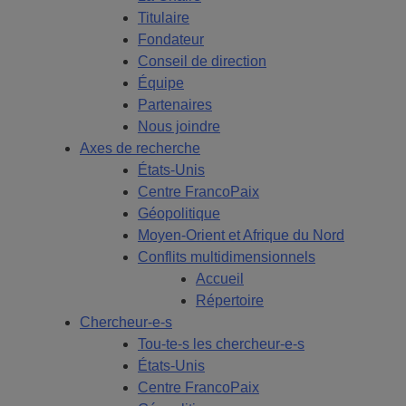
Titulaire
Fondateur
Conseil de direction
Équipe
Partenaires
Nous joindre
Axes de recherche
États-Unis
Centre FrancoPaix
Géopolitique
Moyen-Orient et Afrique du Nord
Conflits multidimensionnels
Accueil
Répertoire
Chercheur-e-s
Tou-te-s les chercheur-e-s
États-Unis
Centre FrancoPaix