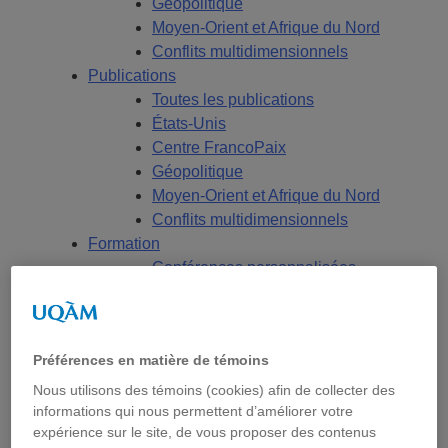
Géopolitique
Moyen-Orient et Afrique du Nord
Conflits multidimensionnels
Publications
Toutes les publications
États-Unis
Centre FrancoPaix
Géopolitique
Moyen-Orient et Afrique du Nord
Conflits multidimensionnels
Formation
Conférences personnalisées
Bourses et stages
Écoles d’été
Évènements
Préférences en matière de témoins
Évènements à venir
Évènement passé
Nous utilisons des témoins (cookies) afin de collecter des
Compte rendu d’évènements
informations qui nous permettent d’améliorer votre
expérience sur le site, de vous proposer des contenus
Dans les médias