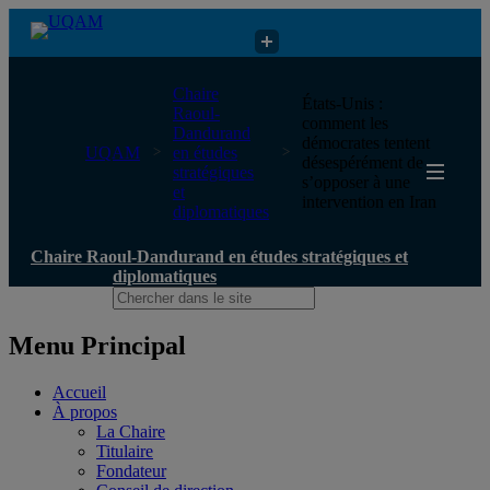
Chaire Raoul-Dandurand en études stratégiques et diplomatiques
Chaire
États-Unis :
Raoul-
comment les
Dandurand
démocrates tentent
UQAM
en études
désespérément de
stratégiques
s’opposer à une
et
intervention en Iran
diplomatiques
Chaire Raoul-Dandurand en études stratégiques et
diplomatiques
Menu Principal
Accueil
À propos
La Chaire
Titulaire
Fondateur