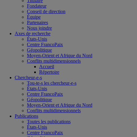
Titulaire
Fondateur
Conseil de direction
Équipe
Partenaires
Nous joindre
Axes de recherche
États-Unis
Centre FrancoPaix
Géopolitique
Moyen-Orient et Afrique du Nord
Conflits multidimensionnels
Accueil
Répertoire
Chercheur-e-s
Tou-te-s les chercheur-e-s
États-Unis
Centre FrancoPaix
Géopolitique
Moyen-Orient et Afrique du Nord
Conflits multidimensionnels
Publications
Toutes les publications
États-Unis
Centre FrancoPaix