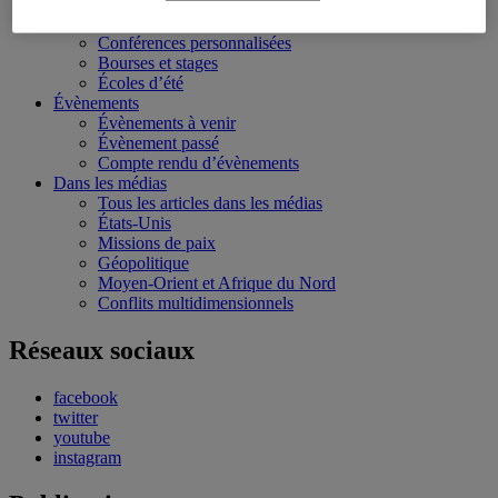
Conflits multidimensionnels
Formation
Conférences personnalisées
Bourses et stages
Écoles d’été
Évènements
Évènements à venir
Évènement passé
Compte rendu d’évènements
Dans les médias
Tous les articles dans les médias
États-Unis
Missions de paix
Géopolitique
Moyen-Orient et Afrique du Nord
Conflits multidimensionnels
Réseaux sociaux
facebook
twitter
youtube
instagram