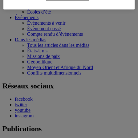
Conférences personnalisées
Bourses et stages
Écoles d’été
Évènements
Évènements à venir
Évènement passé
Compte rendu d’évènements
Dans les médias
Tous les articles dans les médias
États-Unis
Missions de paix
Géopolitique
Moyen-Orient et Afrique du Nord
Conflits multidimensionnels
Réseaux sociaux
facebook
twitter
youtube
instagram
Publications