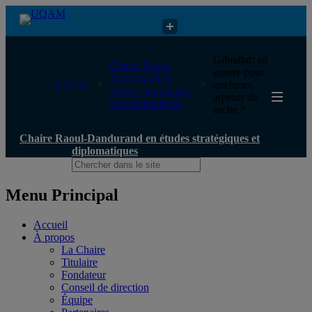
Chaire Raoul-Dandurand en études stratégiques et diplomatiques
Gibraltar: en
Chaire Raoul-
guerre pour
Dandurand en
UQAM
quelques
études stratégiques
arpents de
et diplomatiques
roche ?
Chaire Raoul-Dandurand en études stratégiques et
diplomatiques
Menu Principal
Accueil
À propos
La Chaire
Titulaire
Fondateur
Conseil de direction
Équipe