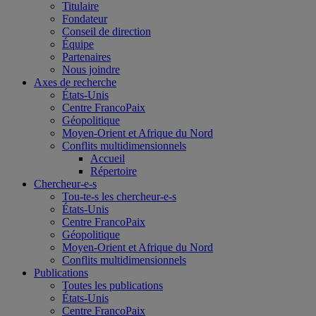
Titulaire
Fondateur
Conseil de direction
Équipe
Partenaires
Nous joindre
Axes de recherche
États-Unis
Centre FrancoPaix
Géopolitique
Moyen-Orient et Afrique du Nord
Conflits multidimensionnels
Accueil
Répertoire
Chercheur-e-s
Tou-te-s les chercheur-e-s
États-Unis
Centre FrancoPaix
Géopolitique
Moyen-Orient et Afrique du Nord
Conflits multidimensionnels
Publications
Toutes les publications
États-Unis
Centre FrancoPaix