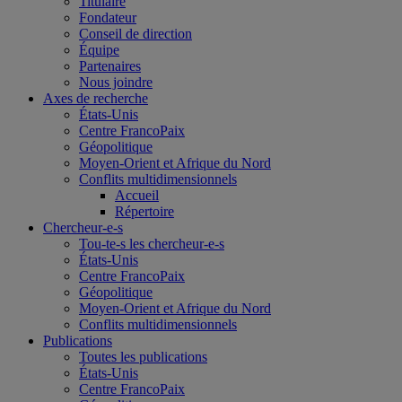
Titulaire
Fondateur
Conseil de direction
Équipe
Partenaires
Nous joindre
Axes de recherche
États-Unis
Centre FrancoPaix
Géopolitique
Moyen-Orient et Afrique du Nord
Conflits multidimensionnels
Accueil
Répertoire
Chercheur-e-s
Tou-te-s les chercheur-e-s
États-Unis
Centre FrancoPaix
Géopolitique
Moyen-Orient et Afrique du Nord
Conflits multidimensionnels
Publications
Toutes les publications
États-Unis
Centre FrancoPaix