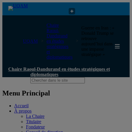
Chaire Raoul-Dandurand en études stratégiques et diplomatiques
Chaire
Guerre en Iran : «
Raoul-
Donald Trump se
Dandurand
retrouve
UQAM
en études
aujourd’hui dans
stratégiques
une impasse
et
stratégique »
diplomatiques
Chaire Raoul-Dandurand en études stratégiques et
diplomatiques
Menu Principal
Accueil
À propos
La Chaire
Titulaire
Fondateur