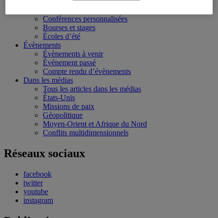
Conflits multidimensionnels
Formation
Conférences personnalisées
Bourses et stages
Écoles d’été
Évènements
Évènements à venir
Évènement passé
Compte rendu d’évènements
Dans les médias
Tous les articles dans les médias
États-Unis
Missions de paix
Géopolitique
Moyen-Orient et Afrique du Nord
Conflits multidimensionnels
Réseaux sociaux
facebook
twitter
youtube
instagram