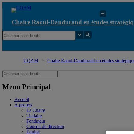
Chaire Raoul-Dandurand en études stratégiq
UQAM
Chaire Raoul-Dandurand en études stratégique
Menu Principal
Accueil
À propos
La Chaire
Titulaire
Fondateur
Conseil de direction
Équipe