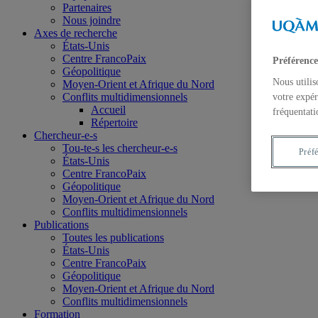
Partenaires
Nous joindre
Axes de recherche
États-Unis
Centre FrancoPaix
Préférence
Géopolitique
Nous utilis
Moyen-Orient et Afrique du Nord
Conflits multidimensionnels
votre expér
Accueil
fréquentati
Répertoire
Chercheur-e-s
Tou-te-s les chercheur-e-s
Préf
États-Unis
Centre FrancoPaix
Géopolitique
Moyen-Orient et Afrique du Nord
Conflits multidimensionnels
Publications
Toutes les publications
États-Unis
Centre FrancoPaix
Géopolitique
Moyen-Orient et Afrique du Nord
Conflits multidimensionnels
Formation