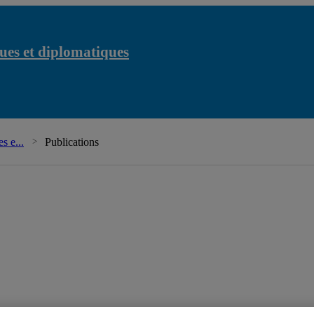
ues et diplomatiques
Chaire Raoul-Danduran
s e...
Publications