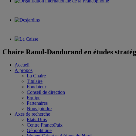
Chaire Raoul-Dandurand en études stratég
Accueil
À propos
La Chaire
Titulaire
Fondateur
Conseil de direction
Équipe
Partenaires
Nous joindre
Axes de recherche
États-Unis
Centre FrancoPaix
Géopolitique
Moyen-Orient et Afrique du Nord