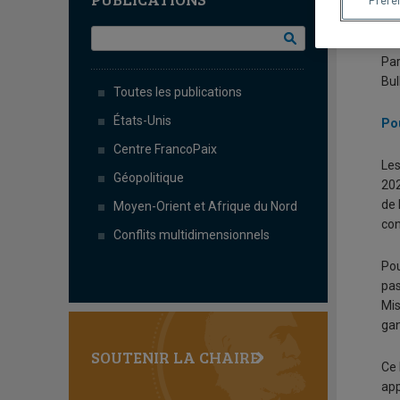
I
Préfé
Par
Bul
Toutes les publications
États-Unis
Pou
Centre FrancoPaix
Les
Géopolitique
202
de 
Moyen-Orient et Afrique du Nord
con
Conflits multidimensionnels
Pou
pas
Mis
gan
SOUTENIR LA CHAIRE
Ce 
app