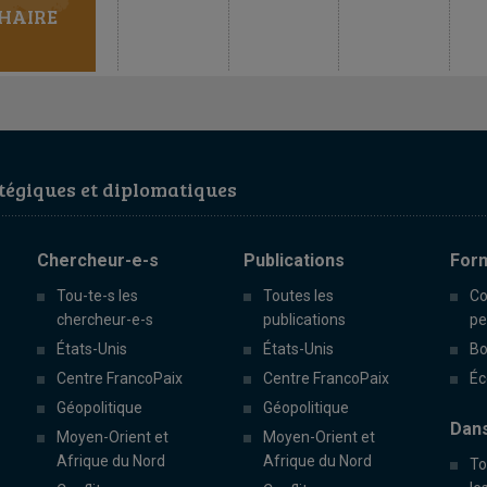
HAIRE
égiques et diplomatiques
Chercheur-e-s
Publications
For
Tou-te-s les
Toutes les
Co
chercheur-e-s
publications
pe
États-Unis
États-Unis
Bo
Centre FrancoPaix
Centre FrancoPaix
Éc
Géopolitique
Géopolitique
Dans
Moyen-Orient et
Moyen-Orient et
Afrique du Nord
Afrique du Nord
To