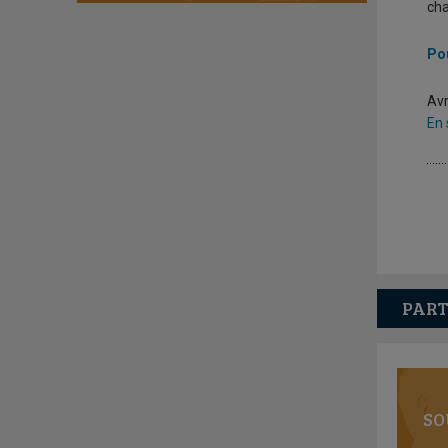
cha
Pou
Avr
En 
PART
SO