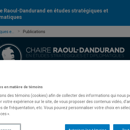
e Raoul-Dandurand en études stratégiques et
omatiques
ues e...
Publications
Chercheur-e-s
Publications
Formation
Évèn
s en matière de témoins
sons des témoins (cookies) afin de collecter des informations qui nous 
r votre expérience sur le site, de vous proposer des contenus vidéo, d’a
es de fréquentation, etc. Vous pouvez personnaliser votre choix en séle
ces ».