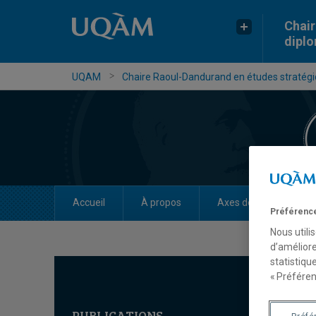
Chair
dipl
UQAM
Chaire Raoul-Dandurand en études stratégiq
Accueil
À propos
Axes de recherche
Préférence
Nous utili
d’améliore
statistiqu
« Préféren
PUBLICATIONS