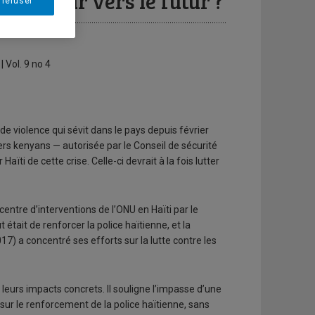
 : retour vers le futur ?
 refuser
 Vol. 9 no 4
de violence qui sévit dans le pays depuis février
ers kenyans — autorisée par le Conseil de sécurité
Haïti de cette crise. Celle-ci devrait à la fois lutter
entre d’interventions de l’ONU en Haïti par le
était de renforcer la police haïtienne, et la
7) a concentré ses efforts sur la lutte contre les
et leurs impacts concrets. Il souligne l’impasse d’une
sur le renforcement de la police haïtienne, sans