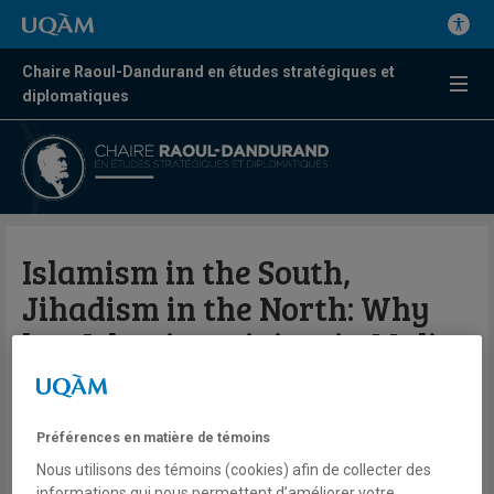
Chaire Raoul-Dandurand en études stratégiques et
diplomatiques
Islamism in the South,
Jihadism in the North: Why
has Islamic activism in Mali
taken different forms?
Préférences en matière de témoins
Par Ibrahim Yahaya Ibrahim
Nous utilisons des témoins (cookies) afin de collecter des
Bulletin du Centre FrancoPaix en résolution des conflits et
informations qui nous permettent d’améliorer votre