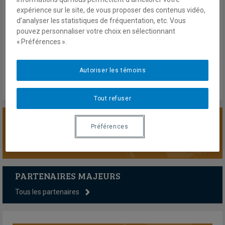
missions de paix | Vol.2 No. 10
expérience sur le site, de vous proposer des contenus vidéo,
d’analyser les statistiques de fréquentation, etc. Vous
Décembre 2017
pouvez personnaliser votre choix en sélectionnant
En savoir plus
« Préférences ».
Autoriser les témoins
Tout refuser
Préférences
SOUTENIR LA CHAIRE
PARTENAIRES MAJEURS
Tous les partenaires