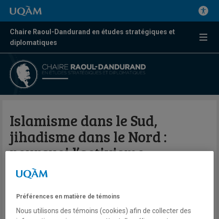
Chaire Raoul-Dandurand en études stratégiques et
diplomatiques
Islamisme dans le Sud,
jihadisme dans le Nord :
pourquoi l’activisme
islamique au Mali s’est-il
exprimé différemment ?
Préférences en matière de témoins
Nous utilisons des témoins (cookies) afin de collecter des
Par Ibrahim Yahaya Ibrahim