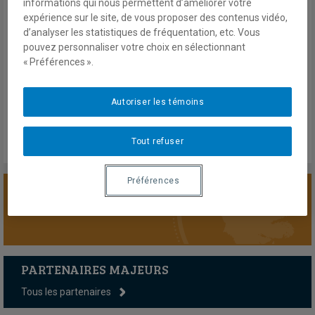
informations qui nous permettent d’améliorer votre
Bulletin du Centre FrancoPaix en résolution des conflits et
expérience sur le site, de vous proposer des contenus vidéo,
missions de paix | Vol.2 No. 10
d’analyser les statistiques de fréquentation, etc. Vous
pouvez personnaliser votre choix en sélectionnant
« Préférences ».
Décembre 2017
En savoir plus
Autoriser les témoins
Tout refuser
Préférences
SOUTENIR LA CHAIRE
PARTENAIRES MAJEURS
Tous les partenaires