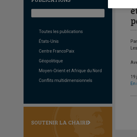
L
é
p
Toutes les publications
États-Unis
Par
Les
Centre FrancoPaix
Géopolitique
Ave
Moyen-Orient et Afrique du Nord
19 
Conflits multidimensionnels
En 
SOUTENIR LA CHAIRE