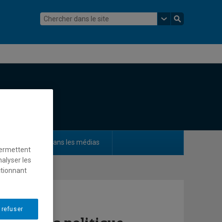
ements
Dans les médias
permettent
nalyser les
ctionnant
 refuser