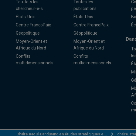
Tou-te-s les
Toutes les
Co
chercheur-e-s
publications
pe
États-Unis
États-Unis
Bo
Centre FrancoPaix
Centre FrancoPaix
Éc
Géopolitique
Géopolitique
Dans
Moyen-Orient et
Moyen-Orient et
Afrique du Nord
Afrique du Nord
To
le
Conflits
Conflits
multidimensionnels
multidimensionnels
Ét
Mi
Gé
Mo
Af
Co
mu
Chaire Raoul-Dandurand en études stratégiques e...
chaire.st