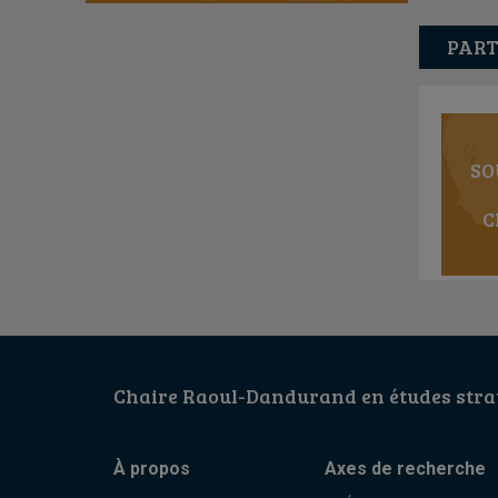
PART
SO
C
Chaire Raoul-Dandurand en études strat
À propos
Axes de recherche