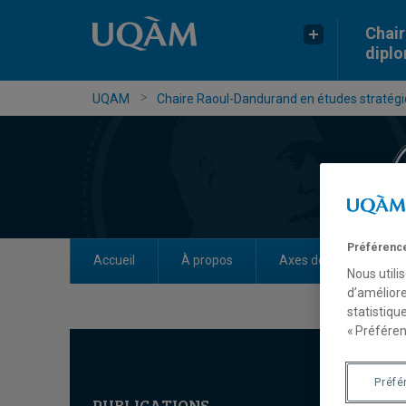
Chair
dipl
UQAM
Chaire Raoul-Dandurand en études stratégiq
Préférence
Accueil
À propos
Axes de recherche
Nous utili
d’améliore
statistiqu
« Préféren
Préfé
PUBLICATIONS