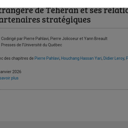
’Iran au cœur du grand jeu eurasia
trangère de Téhéran et ses relati
artenaires stratégiques
 Codirigé par Pierre Pahlavi, Pierre Jolicoeur et Yann Breault
 Presses de l'Université du Québec
c des chapitres de
Pierre Pahlavi
,
Houchang Hassan Yari
,
Didier Leroy
,
P
janvier 2026
savoir plus