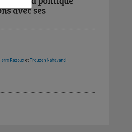
tique. La politique
ons avec ses
ierre Razoux
et
Firouzeh Nahavandi
.