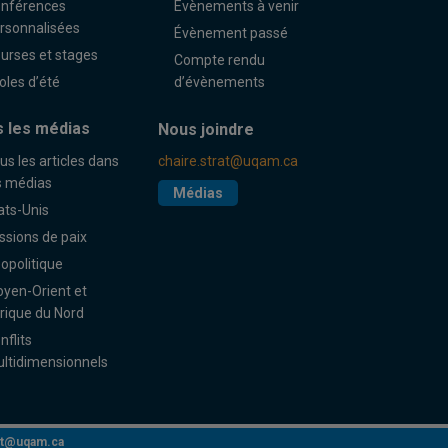
nférences
Évènements à venir
rsonnalisées
Évènement passé
urses et stages
Compte rendu
oles d’été
d’évènements
 les médias
Nous joindre
us les articles dans
chaire.strat@uqam.ca
s médias
Médias
ats-Unis
ssions de paix
opolitique
yen-Orient et
rique du Nord
nflits
ltidimensionnels
rat@uqam.ca