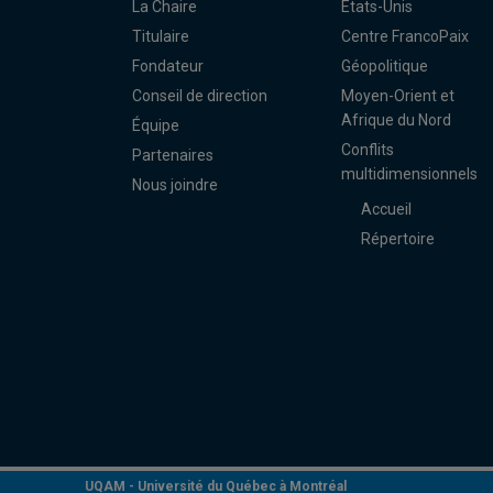
La Chaire
États-Unis
Titulaire
Centre FrancoPaix
Fondateur
Géopolitique
Conseil de direction
Moyen-Orient et
Afrique du Nord
Équipe
Conflits
Partenaires
multidimensionnels
Nous joindre
Accueil
Répertoire
UQAM -
Université du Québec à Montréal