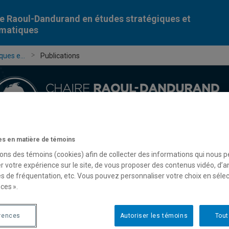
e Raoul-Dandurand en études stratégiques et
omatiques
ues e...
Publications
s en matière de témoins
Chercheur-e-s
Publications
Formation
Évèn
sons des témoins (cookies) afin de collecter des informations qui nous 
r votre expérience sur le site, de vous proposer des contenus vidéo, d’a
es de fréquentation, etc. Vous pouvez personnaliser votre choix en séle
ces ».
rences
Autoriser les témoins
Tout