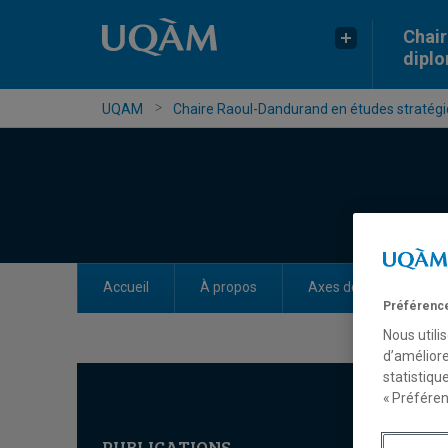
Chair
dipl
UQAM
Chaire Raoul-Dandurand en études stratégiq
Accueil
À propos
Axes de recherche
Préférence
Nous utili
d’améliore
statistiqu
« Préféren
PUBLICATIONS