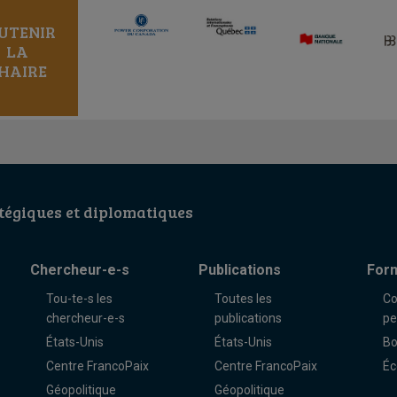
UTENIR
LA
HAIRE
égiques et diplomatiques
Chercheur-e-s
Publications
For
Tou-te-s les
Toutes les
Co
chercheur-e-s
publications
pe
États-Unis
États-Unis
Bo
Centre FrancoPaix
Centre FrancoPaix
Éc
Géopolitique
Géopolitique