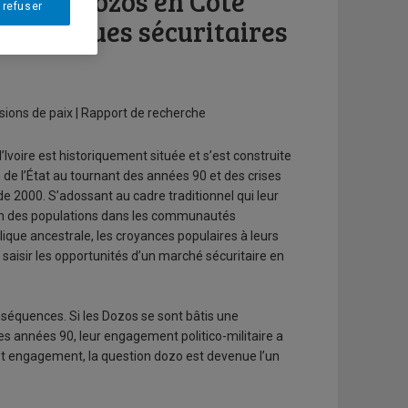
onnels dozos en Côte
 refuser
 dynamiques sécuritaires
ssions de paix | Rapport de recherche
’Ivoire est historiquement située et s’est construite
e de l’État au tournant des années 90 et des crises
r de 2000. S’adossant au cadre traditionnel qui leur
tion des populations dans les communautés
que ancestrale, les croyances populaires à leurs
 saisir les opportunités d’un marché sécuritaire en
nséquences. Si les Dozos se sont bâtis une
les années 90, leur engagement politico-militaire a
 cet engagement, la question dozo est devenue l’un