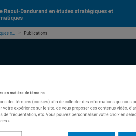
e Raoul-Dandurand en études stratégiques et
omatiques
ues e...
Publications
Chercheur-e-s
Publications
Formation
Évèn
s en matière de témoins
sons des témoins (cookies) afin de collecter des informations qui nous 
r votre expérience sur le site, de vous proposer des contenus vidéo, d’a
es de fréquentation, etc. Vous pouvez personnaliser votre choix en séle
ces ».