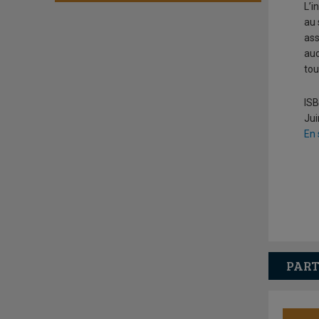
L’i
au 
ass
auc
tou
ISB
Jui
En 
PART