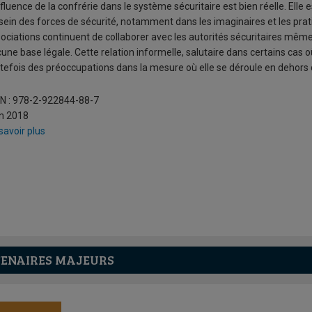
nfluence de la confrérie dans le système sécuritaire est bien réelle. Elle
sein des forces de sécurité, notamment dans les imaginaires et les prati
ociations continuent de collaborer avec les autorités sécuritaires même 
une base légale. Cette relation informelle, salutaire dans certains cas où
tefois des préoccupations dans la mesure où elle se déroule en dehors d’
N : 978-2-922844-88-7
n 2018
savoir plus
ENAIRES MAJEURS