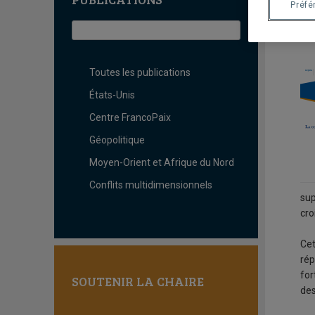
L
Préfé
d
Toutes les publications
États-Unis
Centre FrancoPaix
Géopolitique
Moyen-Orient et Afrique du Nord
Conflits multidimensionnels
sup
cro
Cet
rép
for
SOUTENIR LA CHAIRE
des