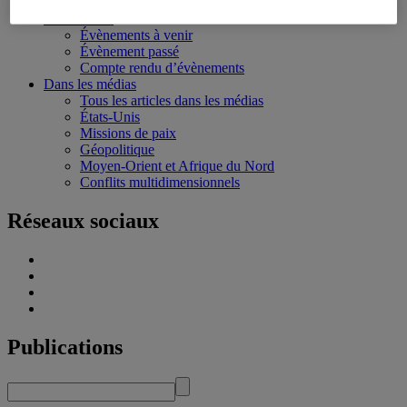
Écoles d’été
Évènements
Évènements à venir
Évènement passé
Compte rendu d’évènements
Dans les médias
Tous les articles dans les médias
États-Unis
Missions de paix
Géopolitique
Moyen-Orient et Afrique du Nord
Conflits multidimensionnels
Réseaux sociaux
Publications