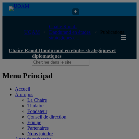
Chaire Raoul-Dandurand en études stratégiques et diplomatiques
Chaire Raoul-
UQAM
Dandurand en études
Publications
stratégiques e...
Chaire Raoul-Dandurand en études stratégiques et
diplomatiques
Menu Principal
Accueil
À propos
La Chaire
Titulaire
Fondateur
Conseil de direction
Équipe
Partenaires
Nous joindre