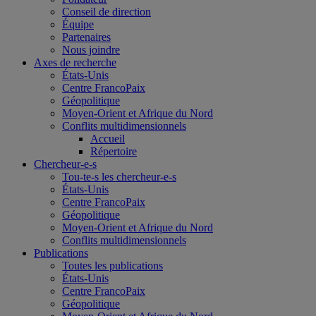
Conseil de direction
Équipe
Partenaires
Nous joindre
Axes de recherche
États-Unis
Centre FrancoPaix
Géopolitique
Moyen-Orient et Afrique du Nord
Conflits multidimensionnels
Accueil
Répertoire
Chercheur-e-s
Tou-te-s les chercheur-e-s
États-Unis
Centre FrancoPaix
Géopolitique
Moyen-Orient et Afrique du Nord
Conflits multidimensionnels
Publications
Toutes les publications
États-Unis
Centre FrancoPaix
Géopolitique