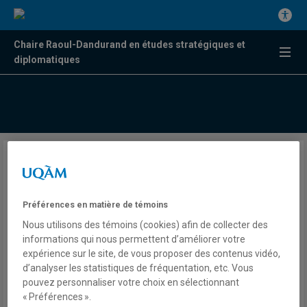
Chaire Raoul-Dandurand en études stratégiques et
diplomatiques
La femme la plus importante
du système politique
Préférences en matière de témoins
américain
Nous utilisons des témoins (cookies) afin de collecter des
informations qui nous permettent d’améliorer votre
expérience sur le site, de vous proposer des contenus vidéo,
Par Rafael Jacob
d’analyser les statistiques de fréquentation, etc. Vous
L'actualité
pouvez personnaliser votre choix en sélectionnant
« Préférences ».