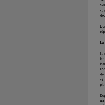
Vie
Sal
cos
déc
L’u
rép
La 
Le 
les
Iss
l’h
de 
yém
plu
Dep
au 