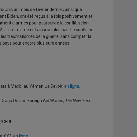
ats-Unis au mois de février dernier, ainsi que
nt Biden, ont été reçus à la fois positivement et
mment d’armes pour poursuivre le conflit, selon
L’optimisme est ainsi au plus bas. Le conflit ne
, les traumatismes de la guerre, sans compter la
le pays pour encore plusieurs années.
mbats à Marib, au Yémen,
Le Devoir
,
en ligne
.
r Drags On and Foreign Aid Wanes,
The New York
d/CERI.
nt XX1
,
en ligne
.