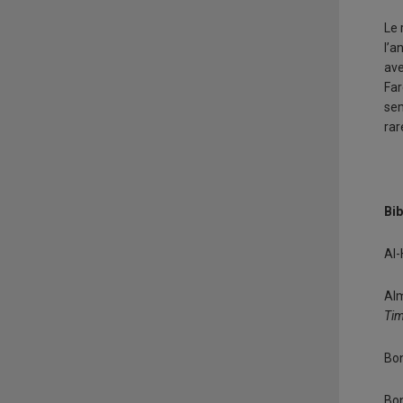
Le 
l’a
ave
Far
sem
rar
Bib
Al-
Alm
Ti
Bon
Bon