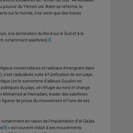
spirations socialistes du Yémen du Sud : Ali Abdallah
au pouvoir du Yémen uni. Aden se referme, le
erte sur le monde, il ne reste que des traces
ption, à la domination du Nord sur le Sud et à la
nt, notamment salafistes
[3]
.
ligieux conservateurs et radicaux émergeant dans
s’est radicalisée suite à l’unification de son pays.
viétique (on le surnomme d’ailleurs Souslov en
 politiques du pays, se réfugie au nord et change
imam Mohamed al-Hamadani, leader des salafistes
s figures de proue du mouvement et l’une de ses
» notamment en raison de l’implantation d’al-Qaïda
se
[4]
» est souvent réduit à ses mouvements