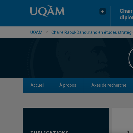
Chair
dipl
UQAM
Chaire Raoul-Dandurand en études stratégiq
Accueil
À propos
Axes de recherche
PUBLICATIONS