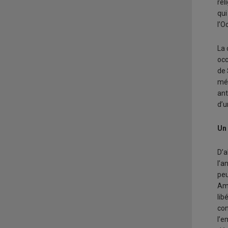
rel
qui
l’O
La 
occ
de 
méc
ant
d’u
Un 
D’a
l’a
peu
Amr
lib
con
l’e