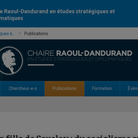
e Raoul-Dandurand en études stratégiques et
omatiques
ues e...
Publications
Chercheur-e-s
Publications
Formation
Évèn