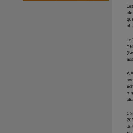
Les
alo
que
phi
Le 
Yém
(Bo
ass
À A
soc
éch
mai
plu
Con
201
Jus