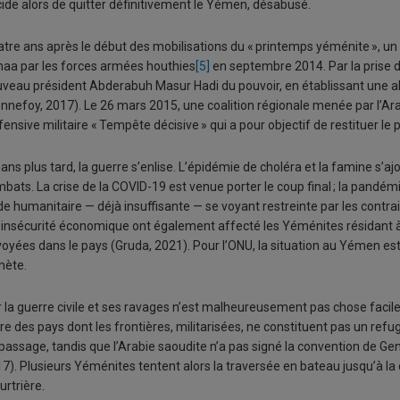
ide alors de quitter définitivement le Yémen, désabusé.
tre ans après le début des mobilisations du « printemps yéménite », un c
aa par les forces armées houthies
[5]
en septembre 2014. Par la prise de 
veau président Abderabuh Masur Hadi du pouvoir, en établissant une all
nnefoy, 2017). Le 26 mars 2015, une coalition régionale menée par l’Ara
ffensive militaire « Tempête décisive » qui a pour objectif de restituer le
 ans plus tard, la guerre s’enlise. L’épidémie de choléra et la famine s
bats. La crise de la COVID-19 est venue porter le coup final ; la pandém
ide humanitaire — déjà insuffisante — se voyant restreinte par les contrai
l’insécurité économique ont également affecté les Yéménites résidant à 
oyées dans le pays (Gruda, 2021). Pour l’ONU, la situation au Yémen est 
nète.
r la guerre civile et ses ravages n’est malheureusement pas chose facil
re des pays dont les frontières, militarisées, ne constituent pas un re
passage, tandis que l’Arabie saoudite n’a pas signé la convention de Ge
7). Plusieurs Yéménites tentent alors la traversée en bateau jusqu’à la
rtrière.