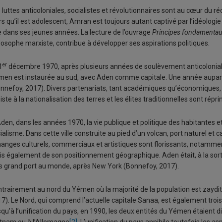
 luttes anticoloniales, socialistes et révolutionnaires sont au cœur du r
rs qu’il est adolescent, Amran est toujours autant captivé par l’idéologi
 dans ses jeunes années. La lecture de l’ouvrage
Principes fondamentaux
losophe marxiste, contribue à développer ses aspirations politiques.
er
1
décembre 1970, après plusieurs années de soulèvement anticolonial,
en est instaurée au sud, avec Aden comme capitale. Une année auparavant
nnefoy, 2017). Divers partenariats, tant académiques qu’économiques, se
iste à la nationalisation des terres et les élites traditionnelles sont ré
den, dans les années 1970, la vie publique et politique des habitantes 
ialisme. Dans cette ville construite au pied d’un volcan, port naturel et 
anges culturels, commerciaux et artistiques sont florissants, notamment
s également de son positionnement géographique. Aden était, à la sor
s grand port au monde, après New York (Bonnefoy, 2017).
trairement au nord du Yémen où la majorité de la population est zaydi
7). Le Nord, qui comprend l’actuelle capitale Sanaa, est également trois
qu’à l’unification du pays, en 1990, les deux entités du Yémen étaient