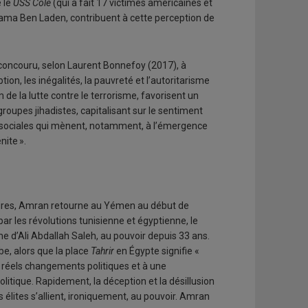
e le
USS Cole
(qui a fait 17 victimes américaines et
ssama Ben Laden, contribuent à cette perception de
 concouru, selon Laurent Bonnefoy (2017), à
ion, les inégalités, la pauvreté et l’autoritarisme
 de la lutte contre le terrorisme, favorisent un
oupes jihadistes, capitalisant sur le sentiment
et sociales qui mènent, notamment, à l’émergence
ite ».
aires, Amran retourne au Yémen au début de
par les révolutions tunisienne et égyptienne, le
me d’Ali Abdallah Saleh, au pouvoir depuis 33 ans.
be, alors que la place
Tahrir
en Égypte signifie «
de réels changements politiques et à une
itique. Rapidement, la déception et la désillusion
élites s’allient, ironiquement, au pouvoir. Amran