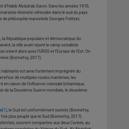
écit d’Habib Abdulrab Sarori. Dans les années 1970,
e marxiste-léniniste véhiculée dans le sud du pays
 de philosophie marxiste
de Georges Politzer,
 la République populaire et démocratique du
, la ville avait rejoint le camp socialiste
 créent alors avec l’URSS et l’Europe de l’Est. On
primées (Bonnefoy, 2017).
et habitants est ainsi fortement imprégnée du
carrefour de multiples routes maritimes, les
 en raison de l’influence coloniale britannique,
tie de la Deuxième Guerre mondiale, le deuxième
te
[1]
, le Sud est uniformément sunnite (Bonnefoy,
 fois plus peuplé que le Sud (Bonnefoy, 2017).
 distinctes, souvent comparées aux deux Corées, au