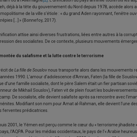
tnam ou à l’Allemagne
[2]
. L’unification du pays annihile toutefois les a
eh, déjà à la tête du gouvernement du Nord depuis 1978, accède alors 
mopolitisme de la ville s’étiole : « du grand Aden rayonnant, fenêtre ouv
répies […] » (Bonnefoy, 2017).
nification attise ainsi diverses frustrations, liées entre autres à la corru
ression des socialistes. De ce contexte, plusieurs mouvements émerge
montée du salafisme et la lutte contre le terrorisme
récit de
La fille de Souslov
nous transporte alors dans les mouvements re
 années 1990. L’amour d’adolescence d’Amran, Faten (la fille de Souslov), 
ue d’une famille socialiste, dont le père Salem était un fier partisan so
onneur de Mikhaïl Souslov), Faten vit de plein fouet les bouleversements
camp. De socialiste, elle devient salafiste après sa rencontre avec l’
énites. Modifiant son nom pour Amat al-Rahman, elle devient l’une de
s ferventes prédicatrices.
uis 2001, le Yémen est perçu comme le cœur du « terrorisme jihadiste 
pays, l’AQPA. Pour les médias occidentaux, le pays de l’« Arabie heureu