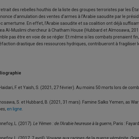
retrait des rebelles houthis de la liste des groupes terroristes par les Ét
nnonce d’annulation des ventes d’armes à l’Arabie saoudite par le préside
c amertume. En effet, l’Arabie saoudite et sa coalition ont déjà suffisa
ea Al-Muslimi chercheur à Chatham House (Hubbard et Almosawa, 2012). 
ble pas être en voie de se régler. Et même si les combats prenaient fin
éfaction drastique des ressources hydriques, contribueront à fragiliser 
liographie
Haidari, F. et Yaish, S. (2021, 27 février). Au moins 50 morts lors de co
osawa, S. et Hubbard, B. (2021, 31 mars). Famine Salks Yemen, as Wa
mes
,
en ligne
.
nefoy, L. (2017).
Le Yémen : de l’Arabie heureuse à la guerre
, Paris : Fayar
nefoy, L. (2017, 7 avril). Voyage aux racines de la guerre yéménite,
Orie