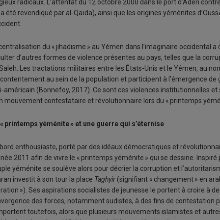
igieux radicaux. L’attentat du 12 octobre 2000 dans le port d’Aden contr
 a été revendiqué par al-Qaïda), ainsi que les origines yéménites d’Ou
ccident.
centralisation du « jihadisme » au Yémen dans l’imaginaire occidental a
ulter d’autres formes de violence présentes au pays, telles que la corrupt
Saleh. Les tractations militaires entre les États-Unis et le Yémen, au nom
ontentement au sein de la population et participent à l’émergence de gr
i-américain (Bonnefoy, 2017). Ce sont ces violences institutionnelles 
n mouvement contestataire et révolutionnaire lors du « printemps yémén
« printemps yéménite » et une guerre qui s’éternise
bord enthousiaste, porté par des idéaux démocratiques et révolutionn
nnée 2011 afin de vivre le « printemps yéménite » qui se dessine. Inspiré 
ple yéménite se soulève alors pour décrier la corruption et l’autoritaris
an investit à son tour la place
Taghyir
(signifiant « changement » en ara
ération »). Ses aspirations socialistes de jeunesse le portent à croire à 
vergence des forces, notamment sudistes, à des fins de contestation pol
mportent toutefois, alors que plusieurs mouvements islamistes et autres 