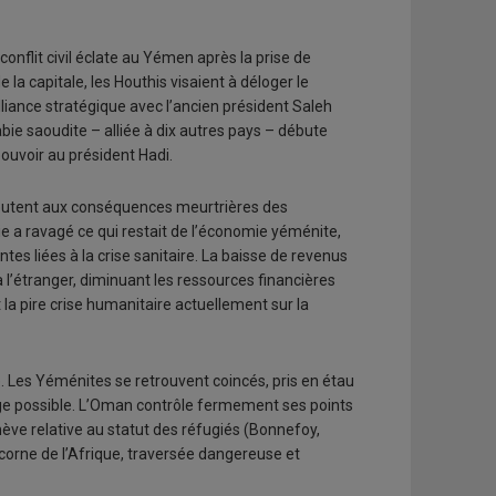
onflit civil éclate au Yémen après la prise de
la capitale, les Houthis visaient à déloger le
iance stratégique avec l’ancien président Saleh
bie saoudite – alliée à dix autres pays – débute
 pouvoir au président Hadi.
’ajoutent aux conséquences meurtrières des
ie a ravagé ce qui restait de l’économie yéménite,
ntes liées à la crise sanitaire. La baisse de revenus
l’étranger, diminuant les ressources financières
la pire crise humanitaire actuellement sur la
e. Les Yéménites se retrouvent coincés, pris en étau
fuge possible. L’Oman contrôle fermement ses points
nève relative au statut des réfugiés (Bonnefoy,
 corne de l’Afrique, traversée dangereuse et