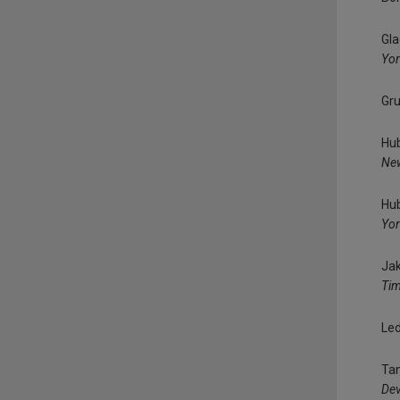
Gla
Yor
Gru
Hub
New
Hub
Yor
Jak
Ti
Led
Tan
Dev