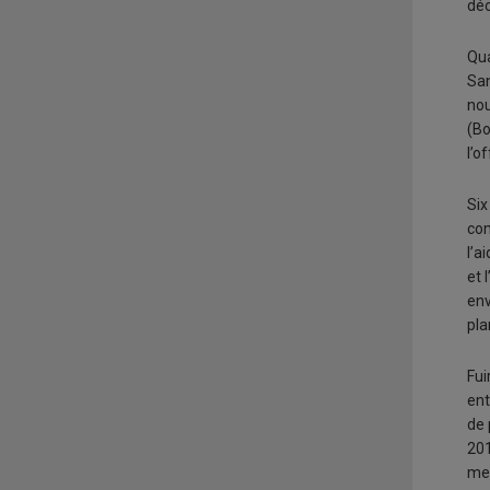
déc
Qua
San
nou
(Bo
l’o
Six
com
l’a
et 
env
pla
Fui
ent
de 
201
meu