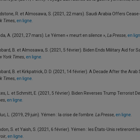
dstone, R. et Almosawa, S. (2021, 22 mars). Saudi Arabia Offers Cease-
k Times
,
en ligne.
da, A. (2021, 27 mars). Le Yémen « meurt en silence »,
La Presse
,
en lig
bard, B. et Almosawa, S. (2021, 5 février). Biden Ends Military Aid for 
 York Times
,
en ligne.
bard, B. et Kirkpatrick, D. D. (2021, 14 février). A Decade After the Arab
k Times
,
en ligne.
es, L. et Schmitt, E. (2021, 5 février). Biden Reverses Trump Terrorist 
mes
,
en ligne.
uc, L. (2019, 29 juin). Yémen : la crise de l’ombre.
La Presse
,
en ligne
.
don, S. et Yaish, S. (2021, 6 février). Yémen : les États-Unis retireront le
oir
,
en ligne
.