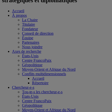
stratégiques et diplomatiques
Accueil
À propos
La Chaire
Titulaire
Fondateur
Conseil de direction
Équipe
Partenaires
Nous joindre
Axes de recherche
États-Unis
Centre FrancoPaix
Géopolitique
Moyen-Orient et Afrique du Nord
Conflits multidimensionnels
Accueil
Répertoire
Chercheur-e-s
Tou-te-s les chercheur-e-s
États-Unis
Centre FrancoPaix
Géopolitique
Moyen-Orient et Afrique du Nord