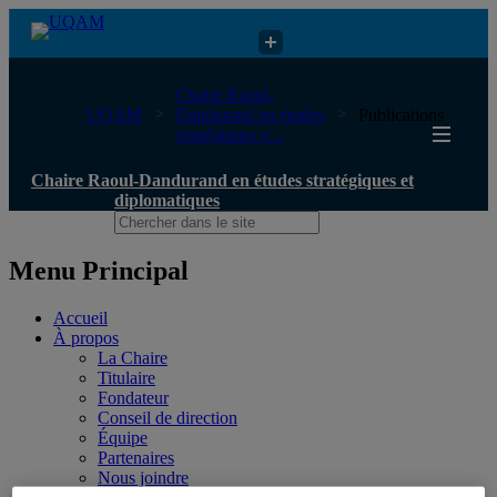
Chaire Raoul-Dandurand en études stratégiques et diplomatiques
Chaire Raoul-
UQAM
Dandurand en études
Publications
stratégiques e...
Chaire Raoul-Dandurand en études stratégiques et
diplomatiques
Menu Principal
Accueil
À propos
La Chaire
Titulaire
Fondateur
Conseil de direction
Équipe
Partenaires
Nous joindre