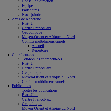
Conseil de direction
Équipe
Partenaires
Nous joindre
Axes de recherche
États-Unis
Centre FrancoPaix
Géopolitique
Moyen-Orient et Afrique du Nord
Conflits multidimensionnels
Accueil
Répertoire
Chercheur-e-s
Tou-te-s les chercheur-e-s
États-Unis
Centre FrancoPaix
Géopolitique
Moyen-Orient et Afrique du Nord
Conflits multidimensionnels
Publications
Toutes les publications
États-Unis
Centre FrancoPaix
Géopolitique
Moyen-Orient et Afrique du Nord