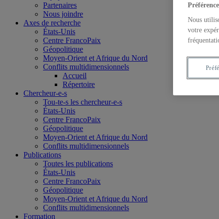
Partenaires
Préférence
Nous joindre
Nous utilis
Axes de recherche
votre expér
États-Unis
Centre FrancoPaix
fréquentati
Géopolitique
Moyen-Orient et Afrique du Nord
Conflits multidimensionnels
Préf
Accueil
Répertoire
Chercheur-e-s
Tou-te-s les chercheur-e-s
États-Unis
Centre FrancoPaix
Géopolitique
Moyen-Orient et Afrique du Nord
Conflits multidimensionnels
Publications
Toutes les publications
États-Unis
Centre FrancoPaix
Géopolitique
Moyen-Orient et Afrique du Nord
Conflits multidimensionnels
Formation