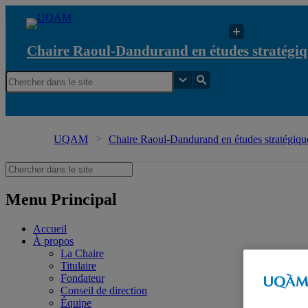
Chaire Raoul-Dandurand en études stratégiq
UQAM
Chaire Raoul-Dandurand en études stratégique
Menu Principal
Accueil
À propos
La Chaire
Titulaire
Fondateur
Conseil de direction
Équipe