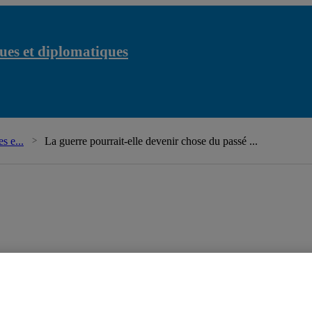
ues et diplomatiques
Ch
s e...
La guerre pourrait-elle devenir chose du passé ...