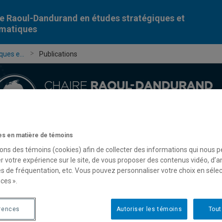
e Raoul-Dandurand en études stratégiques et
omatiques
ues e...
Publications
s en matière de témoins
Chercheur-e-s
Publications
Formation
Évèn
sons des témoins (cookies) afin de collecter des informations qui nous 
r votre expérience sur le site, de vous proposer des contenus vidéo, d’a
es de fréquentation, etc. Vous pouvez personnaliser votre choix en séle
ces ».
rences
Autoriser les témoins
Tout