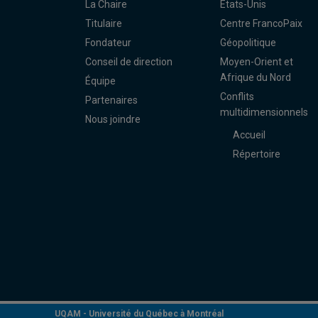
La Chaire
États-Unis
Titulaire
Centre FrancoPaix
Fondateur
Géopolitique
Conseil de direction
Moyen-Orient et
Afrique du Nord
Équipe
Conflits
Partenaires
multidimensionnels
Nous joindre
Accueil
Répertoire
UQAM -
Université du Québec à Montréal