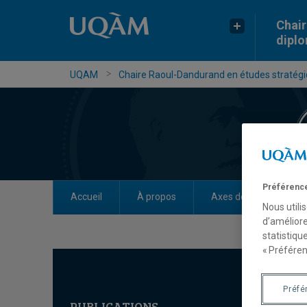
Chair
dipl
UQAM
Chaire Raoul-Dandurand en études stratégiq
Préférence
Accueil
À propos
Axes de recherche
Nous utili
d’améliore
statistiqu
« Préféren
Préfé
PUBLICATIONS