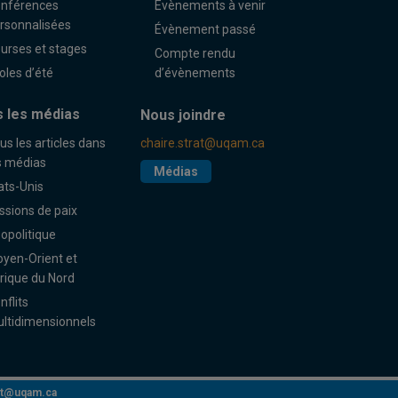
nférences
Évènements à venir
rsonnalisées
Évènement passé
urses et stages
Compte rendu
oles d’été
d’évènements
 les médias
Nous joindre
us les articles dans
chaire.strat@uqam.ca
s médias
Médias
ats-Unis
ssions de paix
opolitique
yen-Orient et
rique du Nord
nflits
ltidimensionnels
rat@uqam.ca