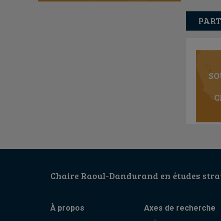
PART
SO
C
Chaire Raoul-Dandurand en études strat
À propos
Axes de recherche