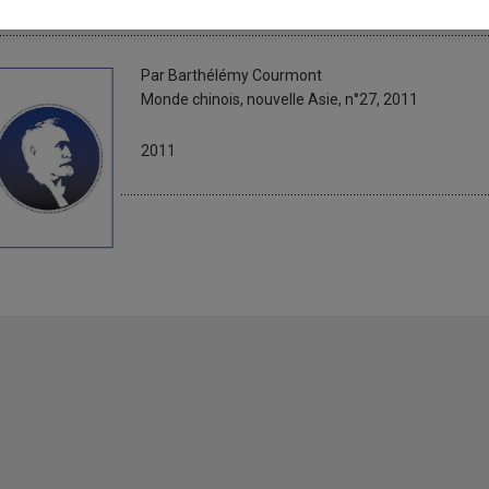
a nation taiwanaise en quête de d
Par Barthélémy Courmont
Monde chinois, nouvelle Asie, n°27, 2011
2011