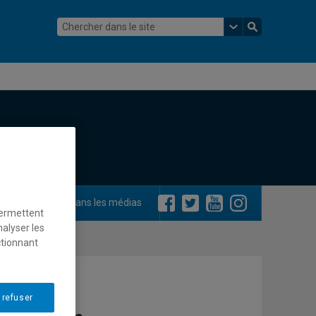
ements
Dans les médias
permettent
nalyser les
ctionnant
 refuser