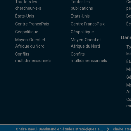
Tou-te-s les
Toutes les
Co
chercheur-e-s
publications
pe
États-Unis
États-Unis
Bo
Centre FrancoPaix
Centre FrancoPaix
Éc
Géopolitique
Géopolitique
Dans
Moyen-Orient et
Moyen-Orient et
Afrique du Nord
Afrique du Nord
To
le
Conflits
Conflits
multidimensionnels
multidimensionnels
Ét
Mi
Gé
Mo
Af
Co
mu
Chaire Raoul-Dandurand en études stratégiques e...
chaire.st