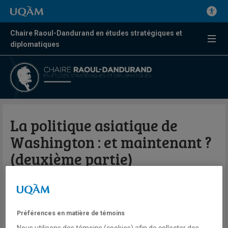
Chaire Raoul-Dandurand en études stratégiques et
diplomatiques
La politique asiatique de
Washington : et maintenant ?
(deuxième partie)
Par Barthélémy Courmont
Chaire Raoul-Dandurand en études stratégiques et
Préférences en matière de témoins
diplomatiques-UQAM