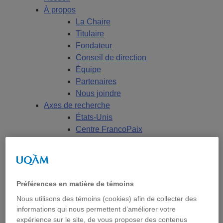
À propos
La Chaire
Titulaire
Fondateur
Conseil de direction
Équipe
Partenaires
Nous joindre
Axes de recherche
États-Unis
Centre FrancoPaix
Géopolitique
Moyen-Orient et Afrique du Nord
Conflits multidimensionnels
Accueil
Préférences en matière de témoins
Répertoire
Nous utilisons des témoins (cookies) afin de collecter des
Chercheur-e-s
informations qui nous permettent d’améliorer votre
Tou-te-s les chercheur-e-s
expérience sur le site, de vous proposer des contenus