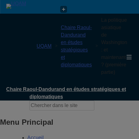
Chaire Raoul-Dandurand en études stratégiques et
La politique
diplomatiques
Chaire Raoul-
asiatique
Dandurand
de
en études
Washington
UQAM
stratégiques
: et
et
maintenant
diplomatiques
? (première
partie)
Chaire Raoul-Dandurand en études stratégiques et
diplomatiques
Menu Principal
Accueil