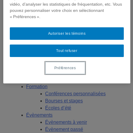
États-Unis
vidéo, d’analyser les statistiques de fréquentation, etc. Vous
Centre FrancoPaix
pouvez personnaliser votre choix en sélectionnant
Géopolitique
« Préférences ».
Moyen-Orient et Afrique du Nord
Conflits multidimensionnels
Autoriser les témoins
Publications
Toutes les publications
États-Unis
Tout refuser
Centre FrancoPaix
Géopolitique
Préférences
Moyen-Orient et Afrique du Nord
Conflits multidimensionnels
Formation
Conférences personnalisées
Bourses et stages
Écoles d’été
Évènements
Évènements à venir
Évènement passé