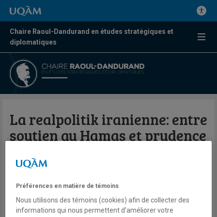
Chaire Raoul-Dandurand en études stratégiques et
diplomatiques
La realpolitik iranienne: entre
soutien au Hamas et prudence
Par Pierre Pahlavi
La Presse
Préférences en matière de témoins
Nous utilisons des témoins (cookies) afin de collecter des
23 novembre 2023
informations qui nous permettent d’améliorer votre
En savoir plus