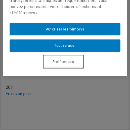
d’analyser les statistiques de fréquentation, etc. Vous
Journal of Development Studies, vol. 32, no 2, juillet 2011.
pouvez personnaliser votre choix en sélectionnant
« Préférences ».
En mars 2005, la Déclaration de Paris lance un « nouveau » mot
d'ordre afin de rendre l'aide au développement plus « efficace » :
appropriation, alignement, harmonisation, gestion axée sur les
Autoriser les témoins
résultats et responsabilité mutuelle. La présente étude se
concentre sur l'appropriation et démontre que, face aux
Tout refuser
nombreux défis et obstacles qui se posent à l'appropriation, et
face aux nombreuses critiques qui lui sont adressées dans la
sphère académique, le discours de l'appropriation, qui peut
Préférences
apparaître aux premiers abords plutôt convaincant, cache en fait
de nombreuses contradictions, tensions et relations de pouvoir.
2011
En savoir plus