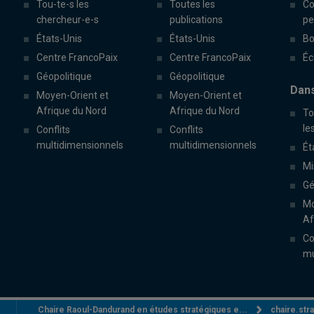
Tou-te-s les
Toutes les
Co
chercheur-e-s
publications
pe
États-Unis
États-Unis
Bo
Centre FrancoPaix
Centre FrancoPaix
Éc
Géopolitique
Géopolitique
Dans
Moyen-Orient et
Moyen-Orient et
Afrique du Nord
Afrique du Nord
To
le
Conflits
Conflits
multidimensionnels
multidimensionnels
Ét
Mi
Gé
Mo
Af
Co
mu
Chaire Raoul-Dandurand en études stratégiques e...
chaire.st