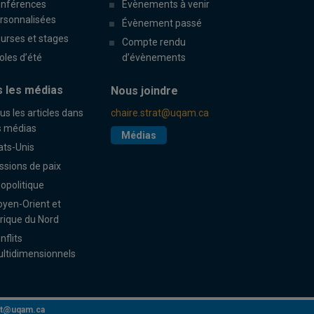
nférences
Évènements à venir
rsonnalisées
Évènement passé
urses et stages
Compte rendu
oles d’été
d’évènements
 les médias
Nous joindre
us les articles dans
chaire.strat@uqam.ca
s médias
Médias
ats-Unis
ssions de paix
opolitique
yen-Orient et
rique du Nord
nflits
ltidimensionnels
rat@uqam.ca