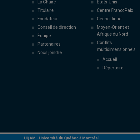
La Chaire
États-Unis
Titulaire
Centre FrancoPaix
Fondateur
Géopolitique
Conseil de direction
Moyen-Orient et
Afrique du Nord
Équipe
Conflits
Partenaires
multidimensionnels
Nous joindre
Accueil
Répertoire
UQAM -
Université du Québec à Montréal