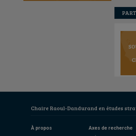
PART
SO
C
Chaire Raoul-Dandurand en études strat
À propos
Axes de recherche