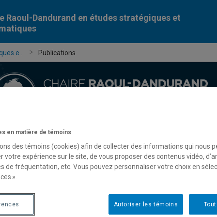
e Raoul-Dandurand en études stratégiques et
omatiques
ues e...
Publications
s en matière de témoins
Chercheur-e-s
Publications
Formation
Évèn
sons des témoins (cookies) afin de collecter des informations qui nous 
r votre expérience sur le site, de vous proposer des contenus vidéo, d’a
es de fréquentation, etc. Vous pouvez personnaliser votre choix en séle
ces ».
rences
Autoriser les témoins
Tout