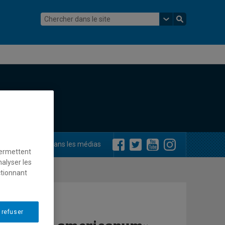
ements
Dans les médias
permettent
nalyser les
ctionnant
 refuser