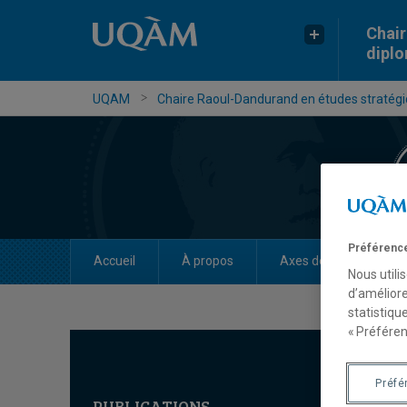
Chair
dipl
UQAM
Chaire Raoul-Dandurand en études stratégiq
Préférence
Accueil
À propos
Axes de recherche
Nous utili
d’améliore
statistiqu
« Préféren
Préfé
PUBLICATIONS