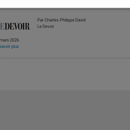
’avenir, entre «lax americana» 
Par Charles-Philippe David
Le Devoir
 mars 2026
savoir plus