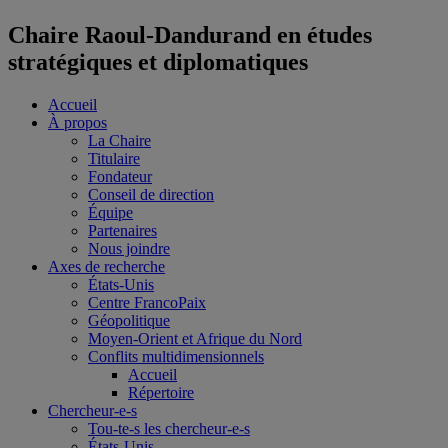
Chaire Raoul-Dandurand en études
stratégiques et diplomatiques
Accueil
À propos
La Chaire
Titulaire
Fondateur
Conseil de direction
Équipe
Partenaires
Nous joindre
Axes de recherche
États-Unis
Centre FrancoPaix
Géopolitique
Moyen-Orient et Afrique du Nord
Conflits multidimensionnels
Accueil
Répertoire
Chercheur-e-s
Tou-te-s les chercheur-e-s
États-Unis