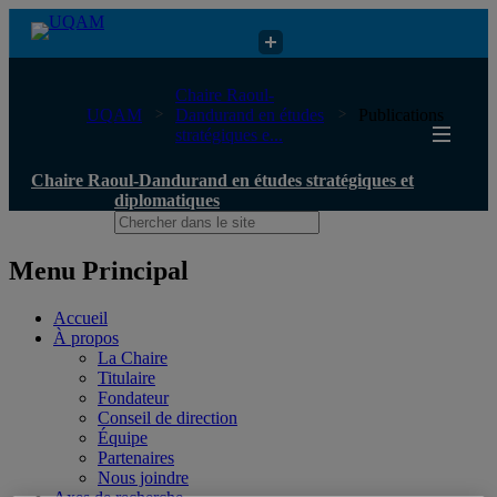
Chaire Raoul-Dandurand en études stratégiques et diplomatiques
Chaire Raoul-
UQAM
Dandurand en études
Publications
stratégiques e...
Chaire Raoul-Dandurand en études stratégiques et
diplomatiques
Menu Principal
Accueil
À propos
La Chaire
Titulaire
Fondateur
Conseil de direction
Équipe
Partenaires
Nous joindre