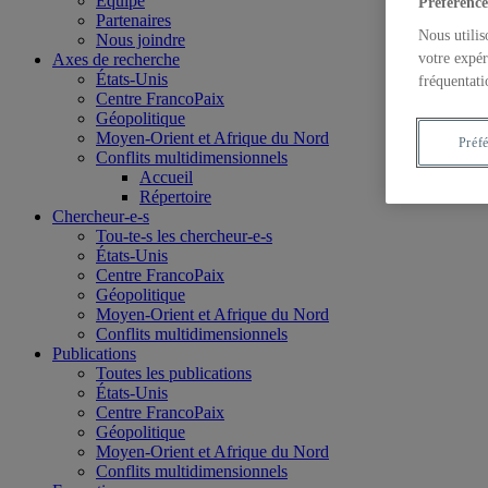
Équipe
Préférence
Partenaires
Nous utilis
Nous joindre
Axes de recherche
votre expér
États-Unis
fréquentati
Centre FrancoPaix
Géopolitique
Moyen-Orient et Afrique du Nord
Préf
Conflits multidimensionnels
Accueil
Répertoire
Chercheur-e-s
Tou-te-s les chercheur-e-s
États-Unis
Centre FrancoPaix
Géopolitique
Moyen-Orient et Afrique du Nord
Conflits multidimensionnels
Publications
Toutes les publications
États-Unis
Centre FrancoPaix
Géopolitique
Moyen-Orient et Afrique du Nord
Conflits multidimensionnels