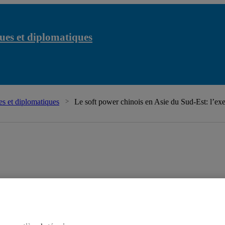
ues et diplomatiques
s et diplomatiques
Le soft power chinois en Asie du Sud-Est: l’ex