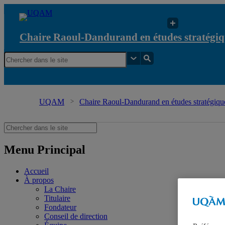
Chaire Raoul-Dandurand en études stratégiq
UQAM
Chaire Raoul-Dandurand en études stratégique
Menu Principal
Accueil
À propos
La Chaire
Titulaire
Fondateur
Conseil de direction