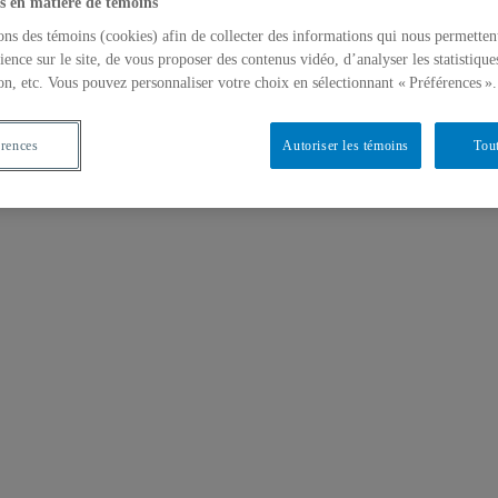
s en matière de témoins
ons des témoins (cookies) afin de collecter des informations qui nous permetten
ience sur le site, de vous proposer des contenus vidéo, d’analyser les statistique
on, etc. Vous pouvez personnaliser votre choix en sélectionnant « Préférences ».
érences
Autoriser les témoins
Tout