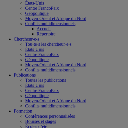
États-Unis
Centre FrancoPaix
Géopolitique
Moyen-Orient et Afrique du Nord
Conflits multidimensionnels
Accueil
Répertoire
Chercheur-e-s
Tou-te-s les chercheur-e-s
États-Unis
Centre FrancoPaix
Géopolitique
Moyen-Orient et Afrique du Nord
Conflits multidimensionnels
Publications
Toutes les publications
États-Unis
Centre FrancoPaix
Géopolitique
Moyen-Orient et Afrique du Nord
Conflits multidimensionnels
Formation
Conférences personnalisées
Bourses et stages
Écoles d’été