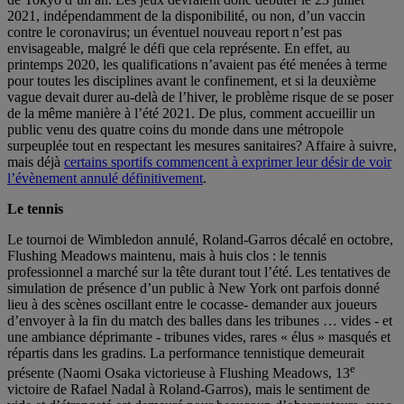
2021, indépendamment de la disponibilité, ou non, d’un vaccin
contre le coronavirus; un éventuel nouveau report n’est pas
envisageable, malgré le défi que cela représente. En effet, au
printemps 2020, les qualifications n’avaient pas été menées à terme
pour toutes les disciplines avant le confinement, et si la deuxième
vague devait durer au-delà de l’hiver, le problème risque de se poser
de la même manière à l’été 2021. De plus, comment accueillir un
public venu des quatre coins du monde dans une métropole
surpeuplée tout en respectant les mesures sanitaires? Affaire à suivre,
mais déjà
certains sportifs commencent à exprimer leur désir de voir
l’évènement annulé définitivement
.
Le tennis
Le tournoi de Wimbledon annulé, Roland-Garros décalé en octobre,
Flushing Meadows maintenu, mais à huis clos : le tennis
professionnel a marché sur la tête durant tout l’été. Les tentatives de
simulation de présence d’un public à New York ont parfois donné
lieu à des scènes oscillant entre le cocasse- demander aux joueurs
d’envoyer à la fin du match des balles dans les tribunes … vides - et
une ambiance déprimante - tribunes vides, rares « élus » masqués et
répartis dans les gradins. La performance tennistique demeurait
e
présente (Naomi Osaka victorieuse à Flushing Meadows, 13
victoire de Rafael Nadal à Roland-Garros), mais le sentiment de