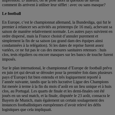
impression. D’ailleurs, on se pose alors la question de savoir
comment ils arrivent à utiliser leur sifflet : avec ou sans masque?
Le football
En Europe, c’est le championnat allemand, la Bundesliga, qui fut le
premier à relancer ses activités au printemps (le 16 mai), achevant sa
saison de manière relativement normale. Les autres pays suivirent en
ordre dispersé, mais la France choisit d’annuler purement et
simplement la fin de sa saison (au grand dam des équipes ainsi
condamnées à la relégation). Si les dates de reprise furent assez
variées, ce ne fut pas le cas des mesures sanitaires retenues : huis
clos, tests réguliers ou encore masques sur les bancs de touche furent
imposés.
Sur le plan international, le championnat d’Europe de football prévu
en juin (et qui devait se dérouler pour la première fois dans plusieurs
pays d’Europe) fut bien entendu et très logiquement reporté à
l’année suivante, tandis que la très lucrative Ligue des Champions
fut menée à terme à la fin du mois d’août en un lieu unique et à huis
clos, au Portugal. Les quarts de finale et les demi-finales ont été
joués en un seul match, et la finale, disputée le 23 août, consacra le
Bayern de Munich, mais également un certain soulagement des
instances footballistiques européennes d’avoir relevé les défis
logistiques que cela impliquait.