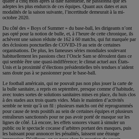
quatre à cinq mois après la date habituelle, ne passionna que les
adeptes les plus endurcis de ces équipes. Quant aux dates et aux
modalités de la saison suivante, l’incertitude demeurait à la mi-
octobre 2020.
Du côté des « Boys of Summer » du base-ball, les dirigeants n’ont
pas opté pour la notion de bulle, et, à l’heure de cette chronique, ils
achèvent une saison réduite de 162 à 60 matchs, qui fut marquée par
des éclosions ponctuelles de COVID-19 au sein de certaines
organisations. De plus, les fameuses séries mondiales soulevant
habituellement les passions chez l’Oncle Sam se déroulent dans ce
qui semble être une quasi-indifférence; le climat actuel aux États-
Unis et la proximité d’élections présidentielles très tendues n’aident
sans doute pas à se passionner pour le base-ball.
Le football américain, qui ne pouvait pas non plus jouer la carte de
la bulle sanitaire, a repris en septembre, presque comme d’habitude,
avec toutes sortes de solutions sanitaires mises en place, du huis clos
à des stades aux trois quarts vides. Mais le maintien d’activités
semble ne tenir qu’à un fil : plusieurs matchs ont été reprogrammés
pour cause de tests positifs au sein de certaines équipes et plusieurs
entraîneurs sanctionnés pour ne pas avoir porté de masque sur les
lignes de côté. Là encore, les effets sonores visant à simuler un
public ou le spectacle cocasse d’arbitres portant des masques, puis
les baissant pour annoncer les pénalités, laissent une étrange