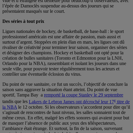
vide et d’étrangeté est demeuré pour beaucoup d’observateurs, avec
l’épée de Damoclès suspendue au-dessus des joueurs qui se
présentaient masqués sur le court.
Des séries à tout prix
Ligues nationales de hockey, de basketball, de base-ball : le sport
professionnel américain est une affaire de passion, mais aussi et
surtout d’argent. Stoppées en plein élan en mars, les ligues ont dû
rivaliser de créativité pour terminer leur saison, organiser des séries
et désigner des champions. Hockey et basketball ont opté pour la
création de bulles sanitaires (Toronto et Edmonton pour la LNH,
Orlando pour la NBA), rassemblant et isolant les joueurs dans une
seule ville, pour pouvoir tester régulièrement tous les acteurs et
contrôler une éventuelle éclosion du virus.
Du point de vue sanitaire, ce fut un succès, l’objectif de conclure la
saison sans aggraver la situation étant atteint. Du point de vue
sportif, Tampa Bay a
remporté la coupe Stanley le 29 septembre
e
tandis que les
Lakers de Lebron James ont décroché leur 17
titre de
la NBA
le 12 octobre. Si les observateurs s’accordent pour dire qu’il
s’agissait de rencontres de haut niveau, les salles sonnaient tout de
même creux. En effet, malgré les effets sonores qui avaient pour but
de masquer l’absence de public aux yeux des téléspectateurs,
l’ambiance était étrange. Et surtout, la fin de la saison, survenant