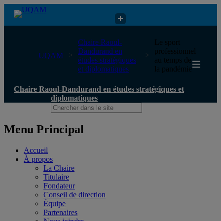
Chaire Raoul-Dandurand en études stratégiques et diplomatiques
Chaire Raoul-
Le sport
Dandurand en
professionnel
UQAM
études stratégiques
au temps de
et diplomatiques
la pandémie
Chaire Raoul-Dandurand en études stratégiques et
diplomatiques
Menu Principal
Accueil
À propos
La Chaire
Titulaire
Fondateur
Conseil de direction
Équipe
Partenaires