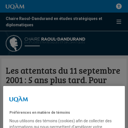
Chaire Raoul-Dandurand en études stratégiques et
diplomatiques
Les attentats du 11 septembre
2001 : 5 ans plus tard. Pour
mieux comprendre le
terrorisme aujourd’hui
Préférences en matière de témoins
Par Chaire Raoul-Dandurand en études
Nous utilisons des témoins (cookies) afin de collecter des
stratégiques et diplomatiques | UQAM
informations qui nous permettent d’améliorer votre