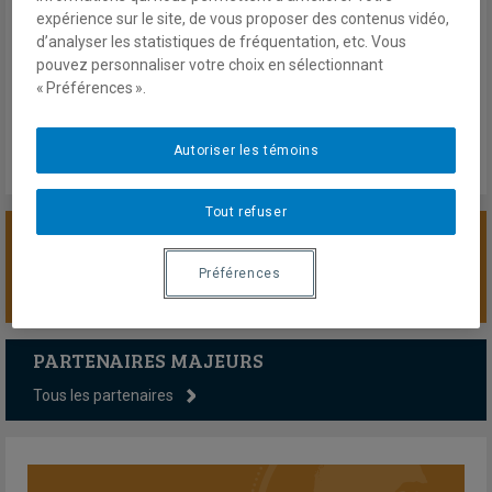
expérience sur le site, de vous proposer des contenus vidéo,
Compte rendu du colloque du 19 octobre 2006
d’analyser les statistiques de fréquentation, etc. Vous
En savoir plus
pouvez personnaliser votre choix en sélectionnant
« Préférences ».
Autoriser les témoins
Tout refuser
SOUTENIR LA CHAIRE
Préférences
PARTENAIRES MAJEURS
Tous les partenaires