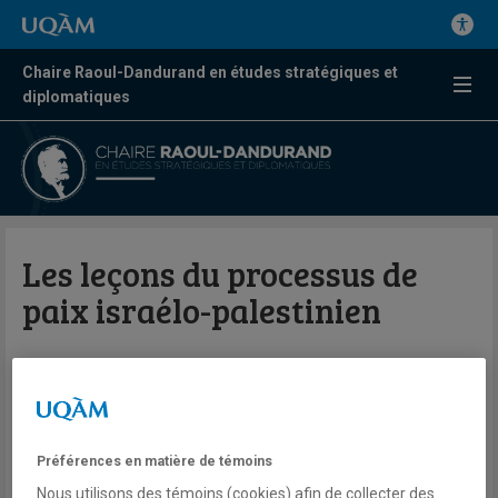
Chaire Raoul-Dandurand en études stratégiques et
diplomatiques
Les leçons du processus de
paix israélo-palestinien
Par Dr Mandy Turner
Bulletin du Centre FrancoPaix en
résolution des conflits et missions de
paix | Vol. 4 no 4
Préférences en matière de témoins
Nous utilisons des témoins (cookies) afin de collecter des