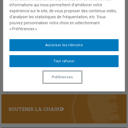
Dr Mandy Turner a accepté de discuter des leçons du processus
informations qui nous permettent d’améliorer votre
de paix israélo-palestinien pour la résolution des conflits et du
expérience sur le site, de vous proposer des contenus vidéo,
rôle des acteurs internationaux avec le directeur du Centre
d’analyser les statistiques de fréquentation, etc. Vous
FrancoPaix, le professeur Bruno Charbonneau.
pouvez personnaliser votre choix en sélectionnant
« Préférences ».
Autoriser les témoins
Avril 2019
En savoir plus
Tout refuser
Préférences
SOUTENIR LA CHAIRE