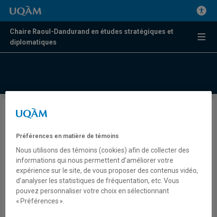
Chaire Raoul-Dandurand en études stratégiques et
diplomatiques
Les relations sino-russes au
tournant du XXIe siècle : Un
Préférences en matière de témoins
aperçu
Nous utilisons des témoins (cookies) afin de collecter des
informations qui nous permettent d’améliorer votre
expérience sur le site, de vous proposer des contenus vidéo,
d’analyser les statistiques de fréquentation, etc. Vous
Par Olga Alexeeva
pouvez personnaliser votre choix en sélectionnant
Chaire Raoul-Dandurand en études
« Préférences ».
stratégiques et diplomatiques-UQAM