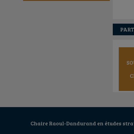
PART
SO
C
Chaire Raoul-Dandurand en études strat