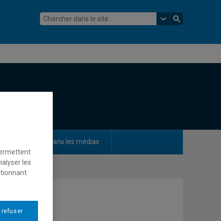
ements
Dans les médias
permettent
nalyser les
ctionnant
 refuser