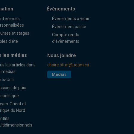
mation
Évènements
nférences
Évènements à venir
rsonnalisées
Évènement passé
urses et stages
Compte rendu
oles d’été
d’évènements
 les médias
Nous joindre
us les articles dans
chaire.strat@uqam.ca
s médias
Médias
ats-Unis
ssions de paix
opolitique
yen-Orient et
rique du Nord
nflits
ltidimensionnels