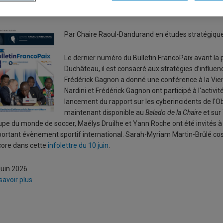
ettre d’information no 459 | 10 ju
Par Chaire Raoul-Dandurand en études stratégiqu
Le dernier numéro du Bulletin FrancoPaix avant la p
Duchâteau, il est consacré aux stratégies d’influen
Frédérick Gagnon a donné une conférence à la Vien
Nardini et Frédérick Gagnon ont participé à l'activ
lancement du rapport sur les cyberincidents de l'O
maintenant disponible au
Balado de la Chaire
et sur
pe du monde de soccer, Maélys Druilhe et Yann Roche ont été invités à 
ortant évènement sportif international. Sarah-Myriam Martin-Brûlé cos
ore dans cette
infolettre du 10 juin
.
juin 2026
savoir plus