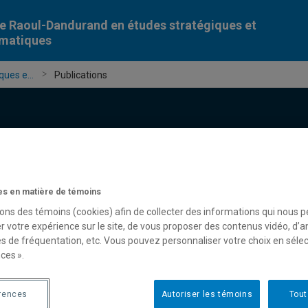
e Raoul-Dandurand en études stratégiques et
omatiques
ues e...
Publications
s en matière de témoins
Chercheur-e-s
Publications
Formation
Évèn
sons des témoins (cookies) afin de collecter des informations qui nous 
r votre expérience sur le site, de vous proposer des contenus vidéo, d’a
es de fréquentation, etc. Vous pouvez personnaliser votre choix en séle
ces ».
rences
Autoriser les témoins
Tout