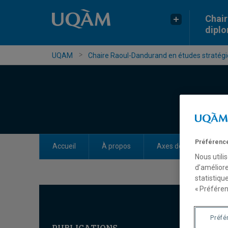
Chair
dipl
UQAM
Chaire Raoul-Dandurand en études stratégiq
Préférence
Accueil
À propos
Axes de recherche
Nous utili
d’améliore
statistiqu
« Préféren
Préfé
PUBLICATIONS