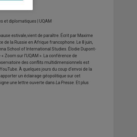
in 2026
es et diplomatiques | UQAM
ause estivale,vient de paraître. Écrit par Maxime
ce de la Russie en Afrique francophone. Le 8 juin,
na School of International Studies. Élodie Dupont-
ité « Zoom sur l'UQAM ». La conférence de
bservatoire des conflits multidimensionnels est
 YouTube. À quelques jours du coup d'envoi de la
apporter un éclairage géopolitique sur cet
igne une lettre ouverte dans
La Presse.
Et plus