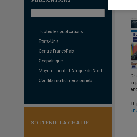
L
Toutes les publications
États-Unis
Centre FrancoPaix
Géopolitique
Moyen-Orient et Afrique du Nord
Cou
Conflits multidimensionnels
imp
enc
10 
En 
SOUTENIR LA CHAIRE