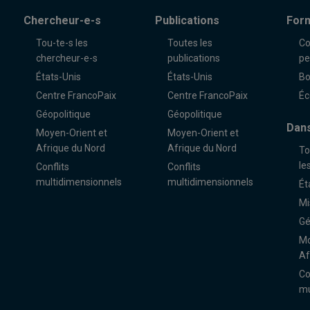
Chercheur-e-s
Publications
For
Tou-te-s les
Toutes les
Co
chercheur-e-s
publications
pe
États-Unis
États-Unis
Bo
Centre FrancoPaix
Centre FrancoPaix
Éc
Géopolitique
Géopolitique
Dans
Moyen-Orient et
Moyen-Orient et
Afrique du Nord
Afrique du Nord
To
le
Conflits
Conflits
multidimensionnels
multidimensionnels
Ét
Mi
Gé
Mo
Af
Co
mu