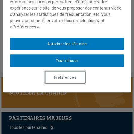
informations qui nous permettent d’améliorer votre
expérience sur le site, de vous proposer des contenus vidéo,
Par Simon Hogue, Magalie Lavallée, Benjamin C. M. Fung
d’analyser les statistiques de fréquentation, etc. Vous
Annuaire français de relations internationales
pouvez personnaliser votre choix en sélectionnant
« Préférences ».
14 juin 2024
En savoir plus
Autoriser les témoins
Tout refuser
Préférences
SOUTENIR LA CHAIRE
PARTENAIRES MAJEURS
Tous les partenaires