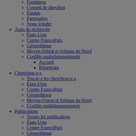
Fondateur
Conseil de direction
Équipe
Partenaires
Nous joindre
Axes de recherche
États-Unis
Centre FrancoPaix
Géopolitique
Moyen-Orient et Afrique du Nord
Conflits multidimensionnels
Accueil
Répertoire
Chercheur-e-s
Tou-te-s les chercheur-e-s
États-Unis
Centre FrancoPaix
Géopolitique
Moyen-Orient et Afrique du Nord
Conflits multidimensionnels
Publications
Toutes les publications
États-Unis
Centre FrancoPaix
Géopolitique