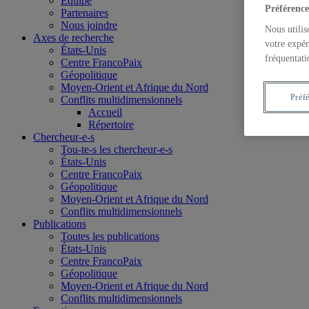
Équipe
Préférence
Partenaires
Nous joindre
Nous utilis
Axes de recherche
votre expér
États-Unis
fréquentati
Centre FrancoPaix
Géopolitique
Moyen-Orient et Afrique du Nord
Préf
Conflits multidimensionnels
Accueil
Répertoire
Chercheur-e-s
Tou-te-s les chercheur-e-s
États-Unis
Centre FrancoPaix
Géopolitique
Moyen-Orient et Afrique du Nord
Conflits multidimensionnels
Publications
Toutes les publications
États-Unis
Centre FrancoPaix
Géopolitique
Moyen-Orient et Afrique du Nord
Conflits multidimensionnels