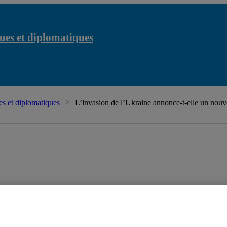
ues et diplomatiques
s et diplomatiques
L’invasion de l’Ukraine annonce-t-elle un nouv