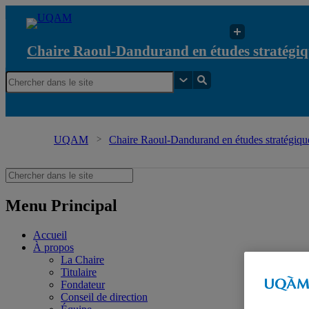
Chaire Raoul-Dandurand en études stratégiq
UQAM
Chaire Raoul-Dandurand en études stratégique
Menu Principal
Accueil
À propos
La Chaire
Titulaire
Fondateur
Conseil de direction