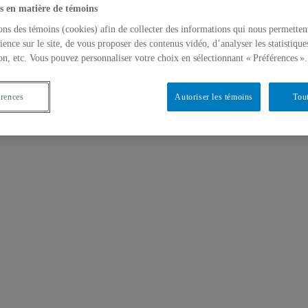
s en matière de témoins
ons des témoins (cookies) afin de collecter des informations qui nous permetten
ience sur le site, de vous proposer des contenus vidéo, d’analyser les statistique
on, etc. Vous pouvez personnaliser votre choix en sélectionnant « Préférences ».
érences
Autoriser les témoins
Tout