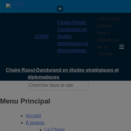
Chaire Raoul-Dandurand en études stratégiques et
L’Occident
Chaire Raoul-
diplomatiques
édenté
Dandurand en
face à
UQAM
études
l’annexion
stratégiques et
de la
diplomatiques
Crimée
Chaire Raoul-Dandurand en études stratégiques et
diplomatiques
Menu Principal
Accueil
À propos
La Chaire