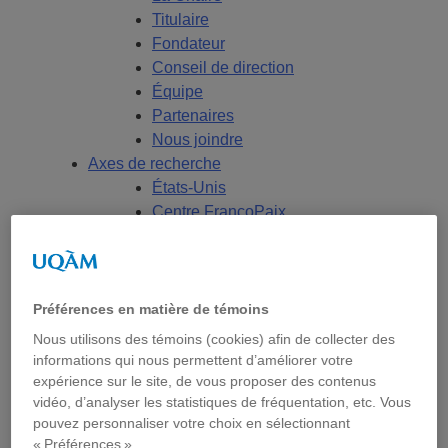
Titulaire
Fondateur
Conseil de direction
Équipe
Partenaires
Nous joindre
Axes de recherche
États-Unis
Centre FrancoPaix
Géopolitique
Moyen-Orient et Afrique du Nord
Conflits multidimensionnels
Accueil
Préférences en matière de témoins
Répertoire
Nous utilisons des témoins (cookies) afin de collecter des
Chercheur-e-s
informations qui nous permettent d’améliorer votre
Tou-te-s les chercheur-e-s
expérience sur le site, de vous proposer des contenus
vidéo, d’analyser les statistiques de fréquentation, etc. Vous
États-Unis
pouvez personnaliser votre choix en sélectionnant
Centre FrancoPaix
« Préférences ».