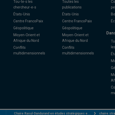
Tou-te-s les
Toutes les
Co
chercheur-e-s
publications
pe
États-Unis
États-Unis
Bo
Centre FrancoPaix
Centre FrancoPaix
Éc
Géopolitique
Géopolitique
Dans
Moyen-Orient et
Moyen-Orient et
Afrique du Nord
Afrique du Nord
To
le
Conflits
Conflits
multidimensionnels
multidimensionnels
Ét
Mi
Gé
Mo
Af
Co
mu
Chaire Raoul-Dandurand en études stratégiques e...
chaire.st