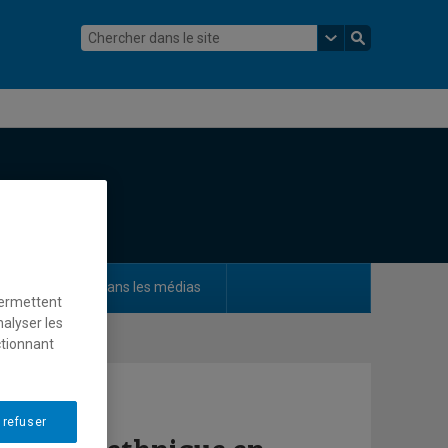
ements
Dans les médias
permettent
nalyser les
ctionnant
 refuser