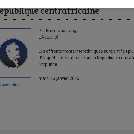
’ONU confirme l’existence d’un n
épublique centrafricaine
Par Émile Ouédraogo
L'Actualité
Les affrontements interethniques auraient fait plu
d’enquête internationale sur la République centrafr
l’impunité.
mardi 13 janvier 2015
savoir plus