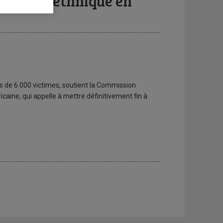
ettoyage ethnique en
s de 6 000 victimes, soutient la Commission
icaine, qui appelle à mettre définitivement fin à