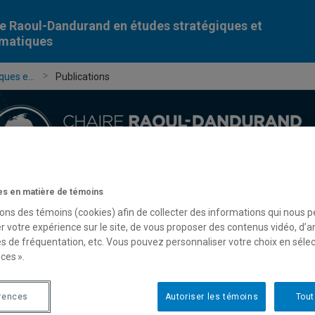
e Raoul-Dandurand en études stratégiques et
omatiques
ues e...
Publications
s en matière de témoins
Chercheur-e-s
Publications
Formation
Évèn
sons des témoins (cookies) afin de collecter des informations qui nous 
r votre expérience sur le site, de vous proposer des contenus vidéo, d’a
es de fréquentation, etc. Vous pouvez personnaliser votre choix en séle
ces ».
rences
Autoriser les témoins
Tout