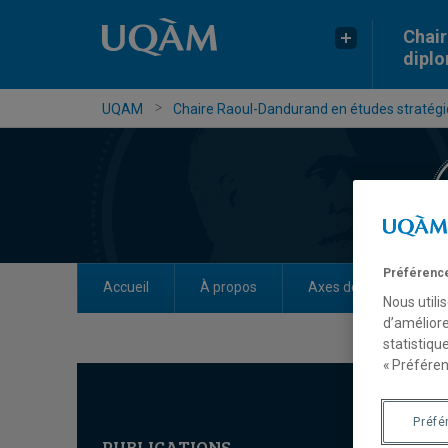
Chair
dipl
UQAM
Chaire Raoul-Dandurand en études stratégiq
Préférence
Accueil
À propos
Axes de recherche
Nous utili
d’améliore
statistiqu
« Préféren
Préfé
PUBLICATIONS