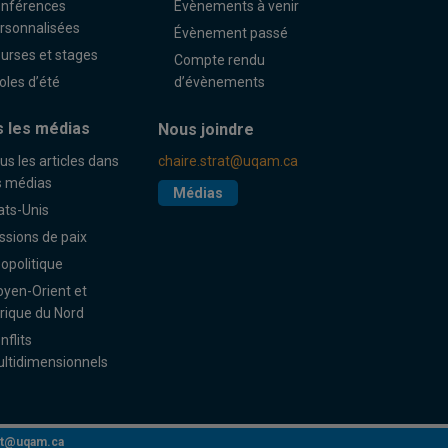
nférences
Évènements à venir
rsonnalisées
Évènement passé
urses et stages
Compte rendu
oles d’été
d’évènements
 les médias
Nous joindre
us les articles dans
chaire.strat@uqam.ca
s médias
Médias
ats-Unis
ssions de paix
opolitique
yen-Orient et
rique du Nord
nflits
ltidimensionnels
rat@uqam.ca