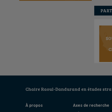
PART
SO
C
Chaire Raoul-Dandurand en études strat
À propos
Axes de recherche