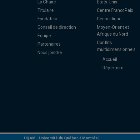
La Chaire
États-Unis
Titulaire
Centre FrancoPaix
Fondateur
Géopolitique
Conseil de direction
Moyen-Orient et
Afrique du Nord
Équipe
Conflits
Partenaires
multidimensionnels
Nous joindre
Accueil
Répertoire
UQAM -
Université du Québec à Montréal