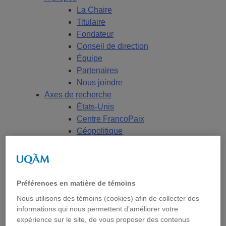
La Chaire
Titulaire
Fondateur
Conseil de direction
Équipe
Partenaires
Nous joindre
Axes de recherche
États-Unis
Centre FrancoPaix
Géopolitique
Moyen-Orient et Afrique du Nord
Conflits multidimensionnels
Accueil
Répertoire
Préférences en matière de témoins
Chercheur-e-s
Nous utilisons des témoins (cookies) afin de collecter des
Tou-te-s les chercheur-e-s
informations qui nous permettent d’améliorer votre
États-Unis
expérience sur le site, de vous proposer des contenus