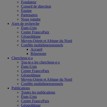
Fondateur
Conseil de direction
Équipe
Partenaires
Nous joindre
Axes de recherche
États-Unis
Centre FrancoPaix
Géopolitique
Moyen-Orient et Afrique du Nord
Conflits multidimensionnels
Accueil
Répertoire
Chercheur-e-s
Tou-te-s les chercheur-e-s
États-Unis
Centre FrancoPaix
Géopolitique
Moyen-Orient et Afrique du Nord
Conflits multidimensionnels
Publications
Toutes les publications
États-Unis
Centre FrancoPaix
Géopolitique