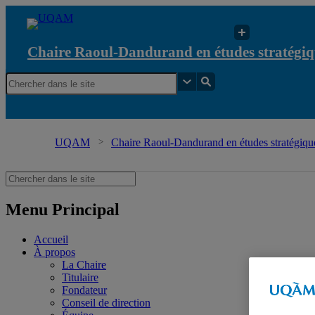
Chaire Raoul-Dandurand en études stratégiq
UQAM
Chaire Raoul-Dandurand en études stratégique
Menu Principal
Accueil
À propos
La Chaire
Titulaire
Fondateur
Conseil de direction