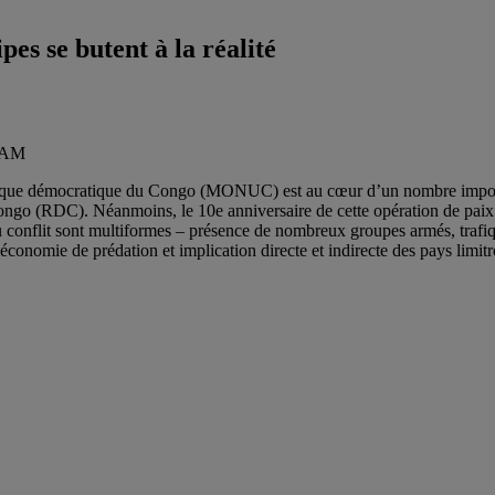
s se butent à la réalité
UQAM
ue démocratique du Congo (MONUC) est au cœur d’un nombre important d
Congo (RDC). Néanmoins, le 10e anniversaire de cette opération de paix
 conflit sont multiformes – présence de nombreux groupes armés, trafiqu
, économie de prédation et implication directe et indirecte des pays limit