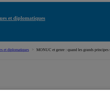
ues et diplomatiques
s et diplomatiques
MONUC et genre : quand les grands principes se