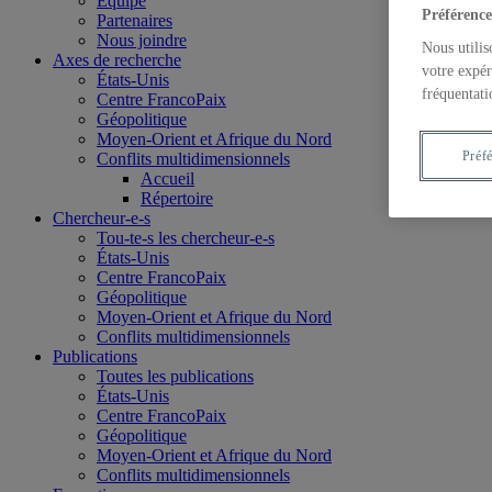
Équipe
Préférence
Partenaires
Nous joindre
Nous utilis
Axes de recherche
votre expér
États-Unis
fréquentati
Centre FrancoPaix
Géopolitique
Moyen-Orient et Afrique du Nord
Préf
Conflits multidimensionnels
Accueil
Répertoire
Chercheur-e-s
Tou-te-s les chercheur-e-s
États-Unis
Centre FrancoPaix
Géopolitique
Moyen-Orient et Afrique du Nord
Conflits multidimensionnels
Publications
Toutes les publications
États-Unis
Centre FrancoPaix
Géopolitique
Moyen-Orient et Afrique du Nord
Conflits multidimensionnels