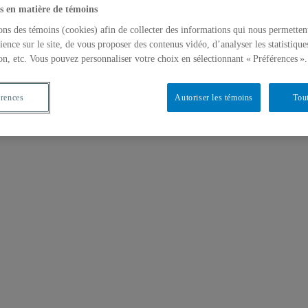
s en matière de témoins
ons des témoins (cookies) afin de collecter des informations qui nous permetten
ience sur le site, de vous proposer des contenus vidéo, d’analyser les statistique
on, etc. Vous pouvez personnaliser votre choix en sélectionnant « Préférences ».
érences
Autoriser les témoins
Tout