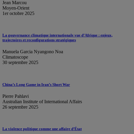
Jean Marcou
Moyen-Orient
1er octobre 2025
La gouvernance climatique internationale vue d’Afrique : enjeux,
trajectoires et reconfigurations stratégiques
Manuela Garcia Nyangono Noa
Climatoscope
30 septembre 2025
China’s Long Game in Iran’s Short War
Pierre Pahlavi
Australian Institute of International Affairs
26 septembre 2025
La violence politique comme une affaire d’État