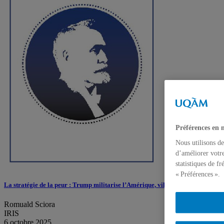
Préférences en 
Nous utilisons de
d’améliorer votre
statistiques de f
« Préférences ».
La stratégie de la peur : Trump militarise l’Amérique, ville après ville
Romuald Sciora
IRIS
6 octobre 2025