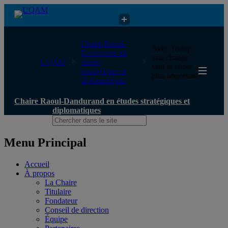
Chaire Raoul-Dandurand en études stratégiques et diplomatiques
Chaire Raoul-
Avec Trump,
Dandurand en
tout change…
UQAM
études
sauf la chose la
stratégiques et
plus importante
diplomatiques
Chaire Raoul-Dandurand en études stratégiques et
diplomatiques
Menu Principal
Accueil
À propos
La Chaire
Titulaire
Fondateur
Conseil de direction
Équipe