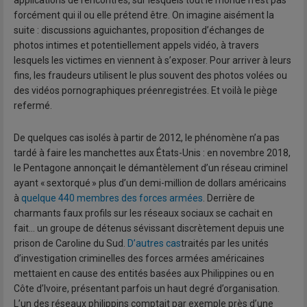
applications de rencontres, sur lesquels tout le monde n’est pas
forcément qui il ou elle prétend être. On imagine aisément la
suite : discussions aguichantes, proposition d’échanges de
photos intimes et potentiellement appels vidéo, à travers
lesquels les victimes en viennent à s’exposer. Pour arriver à leurs
fins, les fraudeurs utilisent le plus souvent des photos volées ou
des vidéos pornographiques préenregistrées. Et voilà le piège
refermé.
De quelques cas isolés à partir de 2012, le phénomène n’a pas
tardé à faire les manchettes aux États-Unis : en novembre 2018,
le Pentagone annonçait le démantèlement d’un réseau criminel
ayant « sextorqué » plus d’un demi-million de dollars américains
à
quelque 440 membres des forces armées
. Derrière de
charmants faux profils sur les réseaux sociaux se cachait en
fait… un groupe de détenus sévissant discrètement depuis une
prison de Caroline du Sud.
D’autres cas
traités par les unités
d’investigation criminelles des forces armées américaines
mettaient en cause des entités basées aux Philippines ou en
Côte d’Ivoire, présentant parfois un haut degré d’organisation.
L’un des réseaux philippins comptait par exemple près d’une