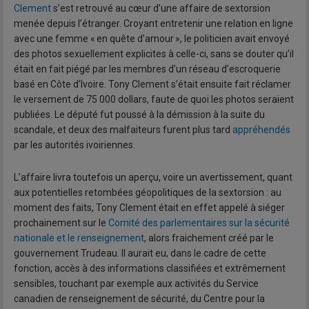
Clement
s’est retrouvé au cœur d’une affaire de sextorsion
menée depuis l’étranger. Croyant entretenir une relation en ligne
avec une femme « en quête d’amour », le politicien avait envoyé
des photos sexuellement explicites à celle-ci, sans se douter qu’il
était en fait piégé par les membres d’un réseau d’escroquerie
basé en Côte d’Ivoire. Tony Clement s’était ensuite fait réclamer
le versement de 75 000 dollars, faute de quoi les photos seraient
publiées. Le député fut poussé à la démission à la suite du
scandale, et deux des malfaiteurs furent plus tard
appréhendés
par les autorités ivoiriennes.
L’affaire livra toutefois un aperçu, voire un avertissement, quant
aux potentielles retombées géopolitiques de la sextorsion : au
moment des faits, Tony Clement était en effet appelé à siéger
prochainement sur le
Comité des parlementaires sur la sécurité
nationale et le renseignement
, alors fraichement créé par le
gouvernement Trudeau. Il aurait eu, dans le cadre de cette
fonction, accès à des informations classifiées et extrêmement
sensibles, touchant par exemple aux activités du Service
canadien de renseignement de sécurité, du Centre pour la