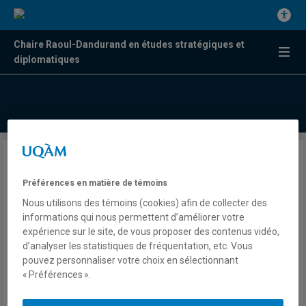
Chaire Raoul-Dandurand en études stratégiques et
diplomatiques
Perspectives historiques :
Macron et la France militaire
Préférences en matière de témoins
Nous utilisons des témoins (cookies) afin de collecter des
au Mali
informations qui nous permettent d’améliorer votre
expérience sur le site, de vous proposer des contenus vidéo,
d’analyser les statistiques de fréquentation, etc. Vous
Par Bruno Charbonneau
pouvez personnaliser votre choix en sélectionnant
« Préférences ».
Bulletin du Centre FrancoPaix en résolution des conflits et
missions de paix | Vol.2 No. 5