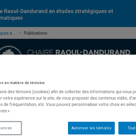
e Raoul-Dandurand en études stratégiques et
omatiques
ues e...
Publications
s en matière de témoins
Chercheur-e-s
Publications
Formation
Évèn
sons des témoins (cookies) afin de collecter des informations qui nous 
r votre expérience sur le site, de vous proposer des contenus vidéo, d’a
es de fréquentation, etc. Vous pouvez personnaliser votre choix en séle
ces ».
rences
Autoriser les témoins
Tout