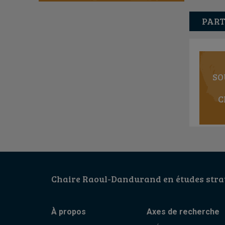
PART
SO
C
Chaire Raoul-Dandurand en études strat
À propos
Axes de recherche