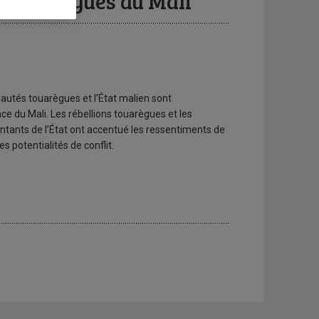
ns touarègues au Mali
autés touarègues et l’État malien sont
nce du Mali. Les rébellions touarègues et les
tants de l’État ont accentué les ressentiments de
s potentialités de conflit.