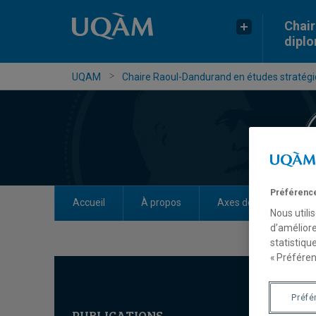
Chair
dipl
UQAM
Chaire Raoul-Dandurand en études stratégiq
Préférence
Accueil
À propos
Axes de recherche
Nous utili
d’améliore
statistiqu
« Préféren
Préfé
PUBLICATIONS