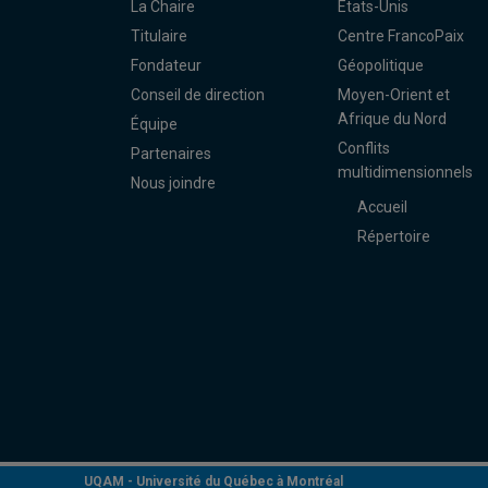
La Chaire
États-Unis
Titulaire
Centre FrancoPaix
Fondateur
Géopolitique
Conseil de direction
Moyen-Orient et
Afrique du Nord
Équipe
Conflits
Partenaires
multidimensionnels
Nous joindre
Accueil
Répertoire
UQAM -
Université du Québec à Montréal