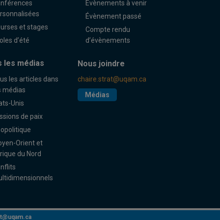
nférences
Évènements à venir
rsonnalisées
Évènement passé
urses et stages
Compte rendu
oles d’été
d’évènements
 les médias
Nous joindre
us les articles dans
chaire.strat@uqam.ca
s médias
Médias
ats-Unis
ssions de paix
opolitique
yen-Orient et
rique du Nord
nflits
ltidimensionnels
rat@uqam.ca