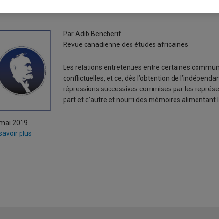
our une (re-)lecture des rébellio
Par Adib Bencherif
Revue canadienne des études africaines
Les relations entretenues entre certaines commun
conflictuelles, et ce, dès l’obtention de l’indépenda
répressions successives commises par les représen
part et d’autre et nourri des mémoires alimentant le
 mai 2019
savoir plus