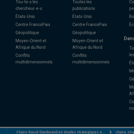
Tou-te-s les
Toutes les
Co
chercheur-e-s
publications
pe
États-Unis
États-Unis
Bo
Centre FrancoPaix
Centre FrancoPaix
Éc
Géopolitique
Géopolitique
Dans
Moyen-Orient et
Moyen-Orient et
Afrique du Nord
Afrique du Nord
To
le
Conflits
Conflits
multidimensionnels
multidimensionnels
Ét
Mi
Gé
Mo
Af
Co
mu
Chaire Raoul-Dandurand en études stratégiques e...
chaire.st