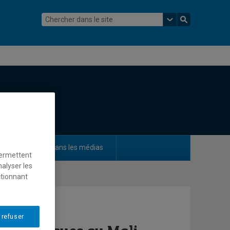
ements
Dans les médias
permettent
nalyser les
ctionnant
 refuser